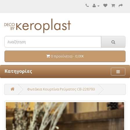
0 προϊόν(τα) - 0,00€
Κατηγορίες
Φωτάκια Κουρτίνα Ρεύματος CB-228793