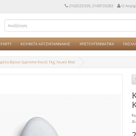
2102525339, 2109733283
Ο Λογα
PARTY
ΚΟΥΦΕΤΑ ΧΑΤΖΗΓΙΑΝΝΑΚΗΣ
ΧΡΙΣΤΟΥΓΕΝΝΙΑΤΙΚΑ
ΠΑΣΧΑ
φέτα Bijoux Supreme Κουτί 1kg, Λευκό Ματ
Κω
Δι
2