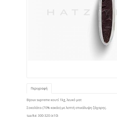
Περιγραφή
Bijoux supreme κουτί 1kg, λευκό ματ
Σοκολάτα (70% κακάο) με λεπτή επικάλυψη ζάχαρης.
τμχ/kg: 300-320 (±10)