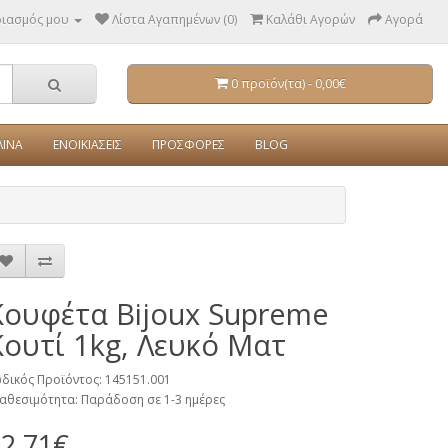
ριασμός μου
Λίστα Αγαπημένων (0)
Καλάθι Αγορών
Αγορά
0 προϊόν(τα) - 0,00€
ΛΙΝΑ
ΕΝΟΙΚΙΑΣΕΙΣ
ΠΡΟΣΦΟΡΕΣ
BLOG
Κουφέτα Bijoux Supreme
Κουτί 1kg, Λευκό Ματ
δικός Προϊόντος: 145151.001
αθεσιμότητα: Παράδοση σε 1-3 ημέρες
2,71€