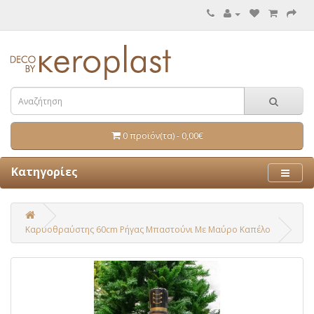
0 προϊόν(τα) - 0,00€
Κατηγορίες
Καρυοθραύστης 60cm Ρήγας Μπαστούνι Με Μαύρο Καπέλο