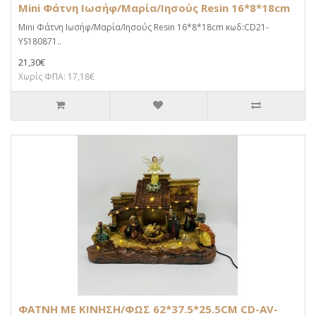
Mini Φάτνη Ιωσήφ/Μαρία/Ιησούς Resin 16*8*18cm
Mini Φάτνη Ιωσήφ/Μαρία/Ιησούς Resin 16*8*18cm κωδ:CD21-
YS180871..
21,30€
Χωρίς ΦΠΑ: 17,18€
ΦΑΤΝΗ ΜΕ ΚΙΝΗΣΗ/ΦΩΣ 62*37.5*25.5CM CD-AV-