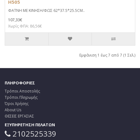
H505
ΦΑΤΝΗ ΜΕ ΚΙΝΗΣΗ/ΦΩΣ 62*37.5*25.5CM..
107,33€
Χωρίς ΦΠΑ: 86,56€
Εμφάνιση 1 έως 7 από 7 (1 Σελ.)
ΠΛΗΡΟΦΟΡΙΕΣ
Τρόποι Αποστολής
Τρόποι Πληρωμής
Όροι Χρήσης
About Us
ΘΕΣΕΙΣ ΕΡΓΑΣΙΑΣ
ΕΞΥΠΗΡΕΤΗΣΗ ΠΕΛΑΤΩΝ
2102525339