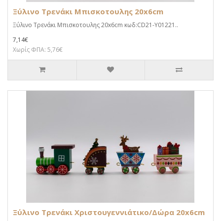
Ξύλινο Τρενάκι Μπισκοτουλης 20x6cm
Ξύλινο Τρενάκι Μπισκοτουλης 20x6cm κωδ:CD21-Y01221..
7,14€
Χωρίς ΦΠΑ: 5,76€
Ξύλινο Τρενάκι Χριστουγεννιάτικο/Δώρα 20x6cm