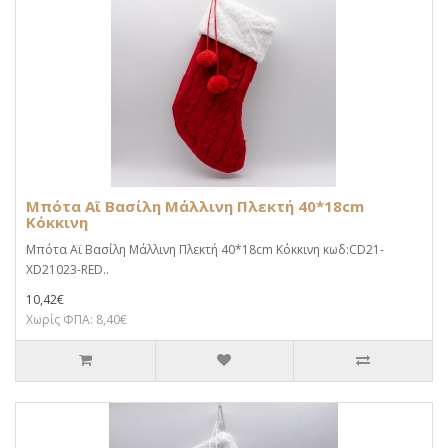
Μπότα Αϊ Βασίλη Μάλλινη Πλεκτή 40*18cm
Κόκκινη
Μπότα Αϊ Βασίλη Μάλλινη Πλεκτή 40*18cm Κόκκινη κωδ:CD21-
XD21023-RED..
10,42€
Χωρίς ΦΠΑ: 8,40€