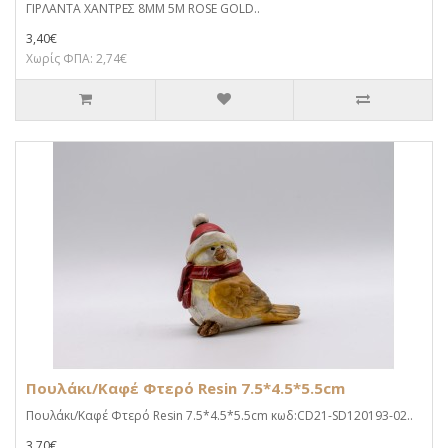
ΓΙΡΛΑΝΤΑ ΧΑΝΤΡΕΣ 8MM 5M ROSE GOLD..
3,40€
Χωρίς ΦΠΑ: 2,74€
Πουλάκι/Καφέ Φτερό Resin 7.5*4.5*5.5cm
Πουλάκι/Καφέ Φτερό Resin 7.5*4.5*5.5cm κωδ:CD21-SD120193-02..
3,70€