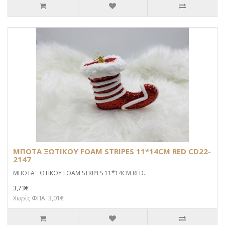
ΜΠΟΤΑ ΞΩΤΙΚΟΥ FOAM STRIPES 11*14CM RED CD22-
2147
ΜΠΟΤΑ ΞΩΤΙΚΟΥ FOAM STRIPES 11*14CM RED..
3,73€
Χωρίς ΦΠΑ: 3,01€