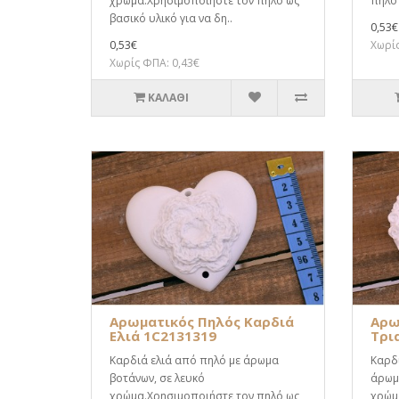
χρώμα.Χρησιμοποιήστε τον πηλό ως
πηλό 
βασικό υλικό για να δη..
0,53€
0,53€
Χωρίς
Χωρίς ΦΠΑ: 0,43€
ΚΑΛΆΘΙ
Αρωματικός Πηλός Καρδιά
Αρω
Ελιά 1C2131319
Τρι
Καρδιά ελιά από πηλό με άρωμα
Καρδ
βοτάνων, σε λευκό
άρωμ
χρώμα.Χρησιμοποιήστε τον πηλό ως
χρώμ