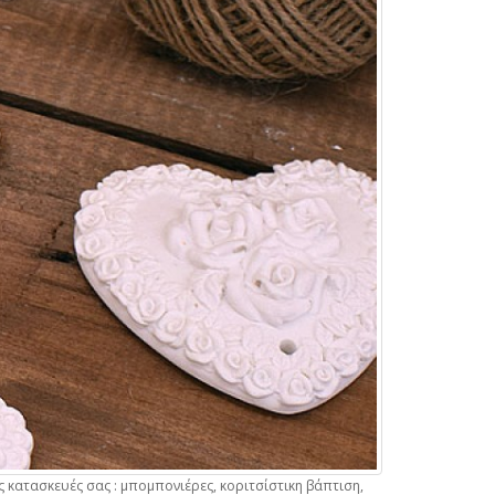
ς κατασκευές σας : μπομπονιέρες, κοριτσίστικη βάπτιση,