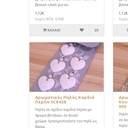
βασικό υλικό για να..
βασικ
1,12€
1,12€
Χωρίς ΦΠΑ: 0,90€
Χωρίς
ΚΑΛΆΘΙ
Αρωματικός Πηλός Καρδιά
Αρω
Πέρλα SC8428
Κου
005
Πηλός σε σχέδιο καρδιά πέρλα με
Πηλός
άρωμα βοτάνων, σε λευκό
σε λε
χρώμα. Χρησιμοποιήστε τον πηλό ως
πηλό 
βασικ..