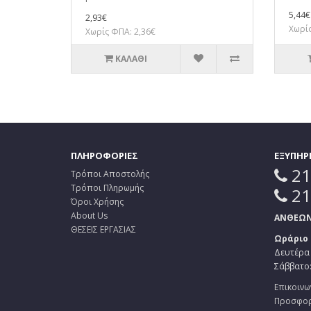
5,44€
2,93€
Χωρίς
Χωρίς ΦΠΑ: 2,36€
ΚΑΛΆΘΙ
ΠΛΗΡΟΦΟΡΙΕΣ
ΕΞΥΠΗΡ
21
Τρόποι Αποστολής
Τρόποι Πληρωμής
21
Όροι Χρήσης
About Us
ΑΝΘΕΩΝ 
ΘΕΣΕΙΣ ΕΡΓΑΣΙΑΣ
Ωράριο
Δευτέρα 
Σάββατο: 
Επικοινω
Προσφο