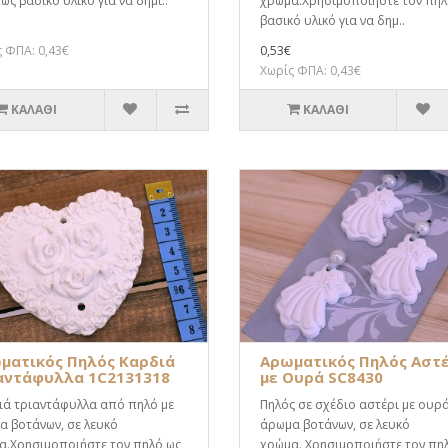
ως βασικό υλικό για να δημι..
χρώμα.Χρησιμοποιήστε τον πηλ
βασικό υλικό για να δημ..
 ΦΠΑ: 0,43€
0,53€
Χωρίς ΦΠΑ: 0,43€
ΚΑΛΆΘΙ
ΚΑΛΆΘΙ
ματικός Πηλός Καρδιά
Αρωματικός Πηλός Αστ
αντάφυλλα 1C2131318
με Ουρά SC8430
ιά τριαντάφυλλα από πηλό με
Πηλός σε σχέδιο αστέρι με ουρά
α βοτάνων, σε λευκό
άρωμα βοτάνων, σε λευκό
α.Χρησιμοποιήστε τον πηλό ως
χρώμα. Χρησιμοποιήστε τον πη