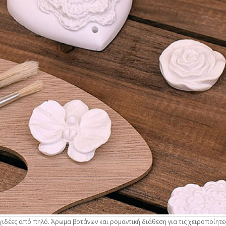
ρχιδέες από πηλό. Άρωμα βοτάνων και ρομαντική διάθεση για τις χειροποίητε