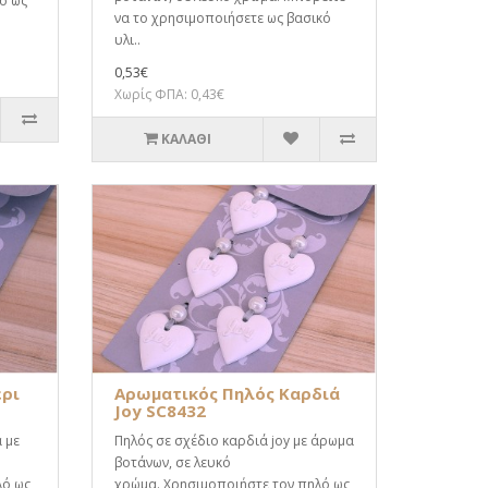
ό ως
να το χρησιμοποιήσετε ως βασικό
υλι..
0,53€
Χωρίς ΦΠΑ: 0,43€
ΚΑΛΆΘΙ
έρι
Αρωματικός Πηλός Καρδιά
Joy SC8432
 με
Πηλός σε σχέδιο καρδιά joy με άρωμα
βοτάνων, σε λευκό
λό ως
χρώμα. Χρησιμοποιήστε τον πηλό ως