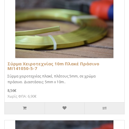
Σύρμα Χειροτεχνίας 10m Πλακέ Πράσινο
MI141050-5-7
Σύρμα χειροτεχνίας πλακέ, πλάτους 5mm, σε χρώμα
πράσινο. Διαστάσεις: 5mm x 10m..
8,56€
Χωρίς ΦΠΑ: 6,90€