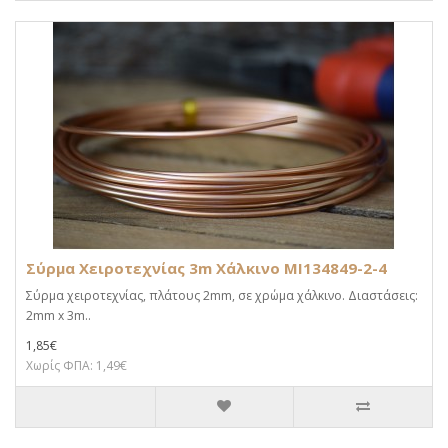
Σύρμα Χειροτεχνίας 3m Χάλκινο MI134849-2-4
Σύρμα χειροτεχνίας, πλάτους 2mm, σε χρώμα χάλκινο. Διαστάσεις:
2mm x 3m..
1,85€
Χωρίς ΦΠΑ: 1,49€