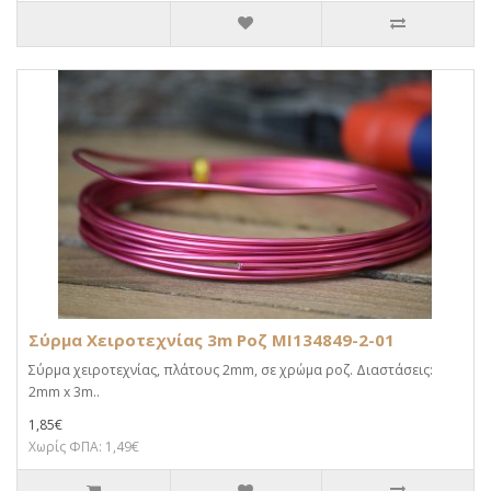
Σύρμα Χειροτεχνίας 3m Ροζ MI134849-2-01
Σύρμα χειροτεχνίας, πλάτους 2mm, σε χρώμα ροζ. Διαστάσεις:
2mm x 3m..
1,85€
Χωρίς ΦΠΑ: 1,49€