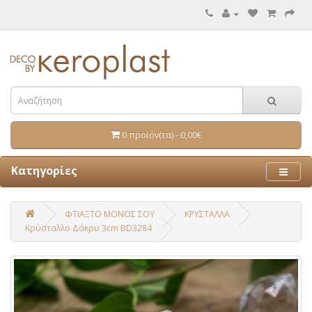
0 προϊόν(τα) - 0,00€
Κατηγορίες
ΦΤΙΑΞΤΟ ΜΟΝΟΣ ΣΟΥ
ΚΡΥΣΤΑΛΛΑ
Κρύσταλλο Δάκρυ 3cm BD3284