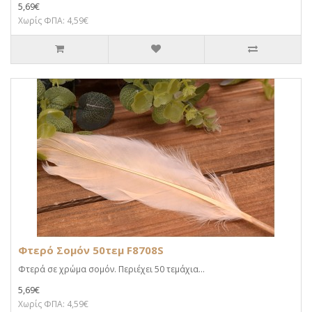
5,69€
Χωρίς ΦΠΑ: 4,59€
Φτερό Σομόν 50τεμ F8708S
Φτερά σε χρώμα σομόν. Περιέχει 50 τεμάχια...
5,69€
Χωρίς ΦΠΑ: 4,59€