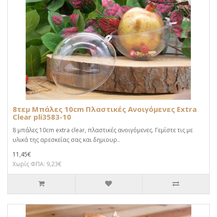
8τεμ Μπάλες 10cm Πλαστικές Ανοιγόμενες Extra
Clear pli3583-10
8 μπάλες 10cm extra clear, πλαστικές ανοιγόμενες. Γεμίστε τις με
υλικά της αρεσκείας σας και δημιουρ..
11,45€
Χωρίς ΦΠΑ: 9,23€