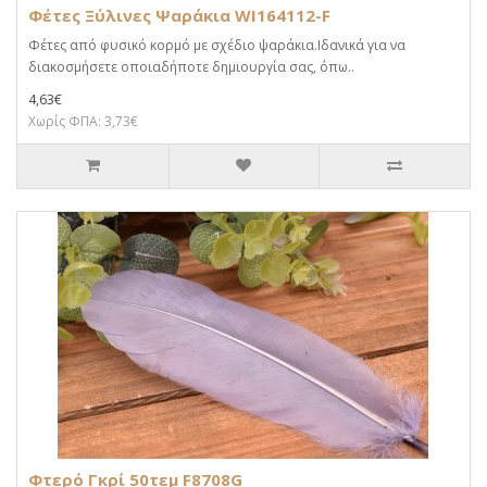
Φέτες Ξύλινες Ψαράκια WI164112-F
Φέτες από φυσικό κορμό με σχέδιο ψαράκια.Iδανικά για να
διακοσμήσετε οποιαδήποτε δημιουργία σας, όπω..
4,63€
Χωρίς ΦΠΑ: 3,73€
Φτερό Γκρί 50τεμ F8708G