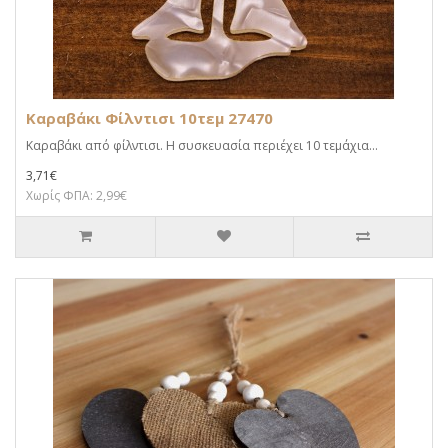
Καραβάκι Φίλντισι 10τεμ 27470
Καραβάκι από φίλντισι. Η συσκευασία περιέχει 10 τεμάχια...
3,71€
Χωρίς ΦΠΑ: 2,99€