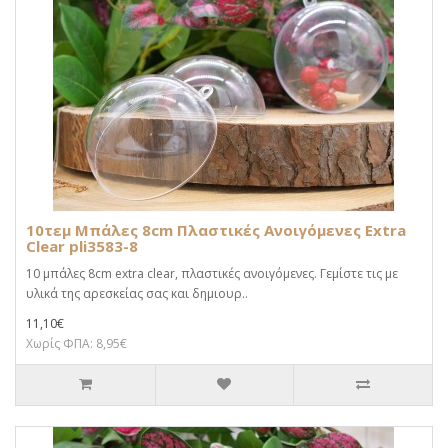
10τεμ Μπάλες 8cm Πλαστικές Ανοιγόμενες Extra
Clear pli3583-8
10 μπάλες 8cm extra clear, πλαστικές ανοιγόμενες. Γεμίστε τις με
υλικά της αρεσκείας σας και δημιουρ..
11,10€
Χωρίς ΦΠΑ: 8,95€