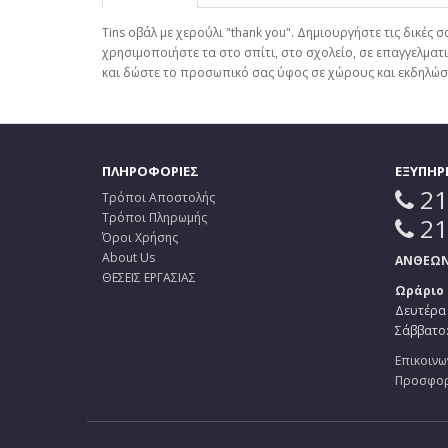
Tins οβάλ με χερούλι "thank you". Δημιουργήστε τις δικέ
χρησιμοποιήστε τα στο σπίτι, στο σχολείο, σε επαγγελμα
και δώστε το προσωπικό σας ύφος σε χώρους και εκδηλώσε
ΠΛΗΡΟΦΟΡΙΕΣ
ΕΞΥΠΗΡ
21
Τρόποι Αποστολής
Τρόποι Πληρωμής
21
Όροι Χρήσης
About Us
ΑΝΘΕΩΝ 
ΘΕΣΕΙΣ ΕΡΓΑΣΙΑΣ
Ωράριο
Δευτέρα 
Σάββατο: 
Επικοινω
Προσφο