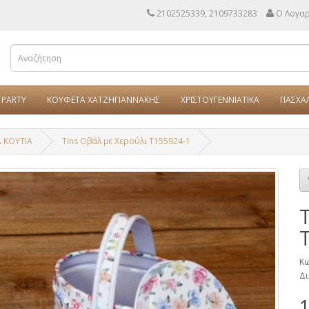
2102525339, 2109733283
Ο Λογα
PARTY
ΚΟΥΦΕΤΑ ΧΑΤΖΗΓΙΑΝΝΑΚΗΣ
ΧΡΙΣΤΟΥΓΕΝΝΙΑΤΙΚΑ
ΠΑΣΧΑ
Α ΚΟΥΤΙΑ
Tins Οβάλ με Χερούλι T155924-1
Κω
Δι
1