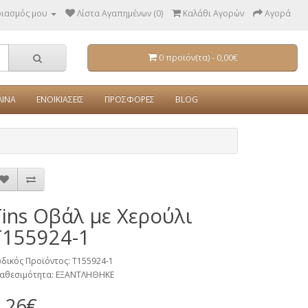
ριασμός μου
Λίστα Αγαπημένων (0)
Καλάθι Αγορών
Αγορά
0 προϊόν(τα) - 0,00€
ΛΙΝΑ
ΕΝΟΙΚΙΑΣΕΙΣ
ΠΡΟΣΦΟΡΕΣ
BLOG
Tins Οβάλ με Χερούλι
T155924-1
δικός Προϊόντος: T155924-1
αθεσιμότητα: ΕΞΑΝΤΛΗΘΗΚΕ
,26€