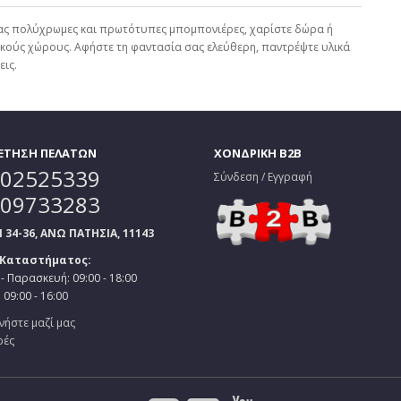
ς σας πολύχρωμες και πρωτότυπες μπομπονιέρες, χαρίστε δώρα ή
τικούς χώρους. Αφήστε τη φαντασία σας ελεύθερη, παντρέψτε υλικά
ις.
ΕΤΗΣΗ ΠΕΛΑΤΩΝ
ΧΟΝΔΡΙΚΗ B2B
02525339
Σύνδεση / Εγγραφή
09733283
34-36, ΑΝΩ ΠΑΤΗΣΙΑ, 11143
 Καταστήματος:
- Παρασκευή: 09:00 - 18:00
09:00 - 16:00
νήστε μαζί μας
ρές