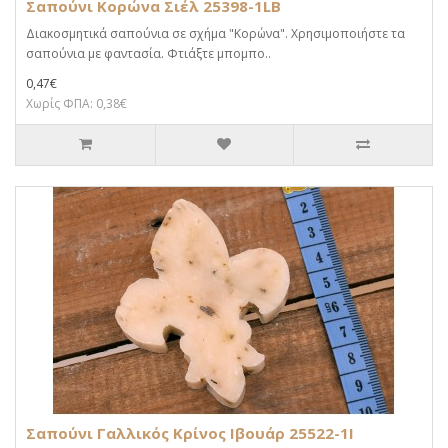
Σαπούνι Κορώνα Σιέλ 25398-1LB
Διακοσμητικά σαπούνια σε σχήμα "Κορώνα". Χρησιμοποιήστε τα
σαπούνια με φαντασία. Φτιάξτε μπομπο..
0,47€
Χωρίς ΦΠΑ: 0,38€
Σαπούνι Γαλλικός Κρίνος Ιβουάρ 25522-1I