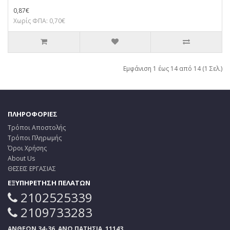
0,87€
Χωρίς ΦΠΑ: 0,70€
Εμφάνιση 1 έως 14 από 14 (1 Σελ.)
ΠΛΗΡΟΦΟΡΙΕΣ
Τρόποι Αποστολής
Τρόποι Πληρωμής
Όροι Χρήσης
About Us
ΘΕΣΕΙΣ ΕΡΓΑΣΙΑΣ
ΕΞΥΠΗΡΕΤΗΣΗ ΠΕΛΑΤΩΝ
2102525339
2109733283
ΑΝΘΕΩΝ 34-36, ΑΝΩ ΠΑΤΗΣΙΑ, 11143