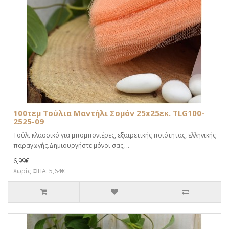
100τεμ Τούλια Μαντήλι Σομόν 25x25εκ. TLG100-
2525-09
Τούλι κλασσικό για μπομπονιέρες, εξαιρετικής ποιότητας, ελληνικής
παραγωγής.Δημιουργήστε μόνοι σας, ..
6,99€
Χωρίς ΦΠΑ: 5,64€