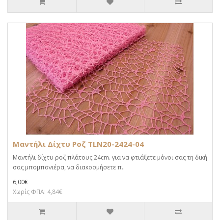
Μαντήλι Δίχτυ Ροζ TLN20-2424-04
Μαντήλι δίχτυ ροζ πλάτους 24cm. για να φτιάξετε μόνοι σας τη δική
σας μπομπονιέρα, να διακοσμήσετε π..
6,00€
Χωρίς ΦΠΑ: 4,84€