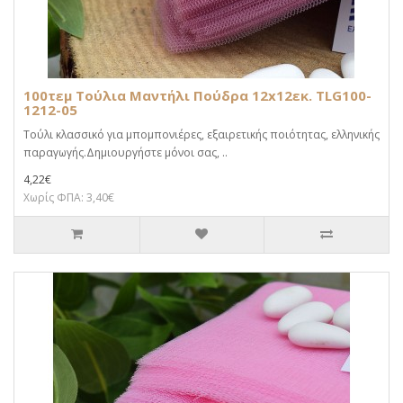
100τεμ Τούλια Μαντήλι Πούδρα 12x12εκ. TLG100-
1212-05
Τούλι κλασσικό για μπομπονιέρες, εξαιρετικής ποιότητας, ελληνικής
παραγωγής.Δημιουργήστε μόνοι σας, ..
4,22€
Χωρίς ΦΠΑ: 3,40€