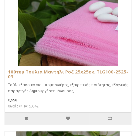
100τεμ Τούλια Μαντήλι Ροζ 25x25εκ. TLG100-2525-
03
Τούλι κλασσικό για μπομπονιέρες, εξαιρετικής ποιότητας, ελληνικής
παραγωγής.Δημιουργήστε μόνοι σας, ..
6,99€
Χωρίς ΦΠΑ: 5,64€