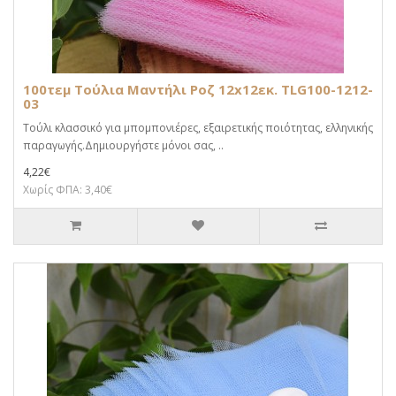
100τεμ Τούλια Μαντήλι Ροζ 12x12εκ. TLG100-1212-
03
Τούλι κλασσικό για μπομπονιέρες, εξαιρετικής ποιότητας, ελληνικής
παραγωγής.Δημιουργήστε μόνοι σας, ..
4,22€
Χωρίς ΦΠΑ: 3,40€