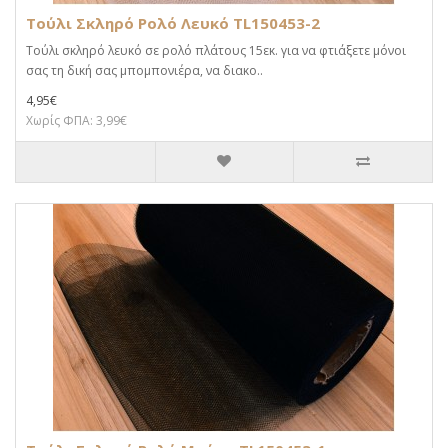
Τούλι Σκληρό Ρολό Λευκό TL150453-2
Τούλι σκληρό λευκό σε ρολό πλάτους 15εκ. για να φτιάξετε μόνοι
σας τη δική σας μπομπονιέρα, να διακο..
4,95€
Χωρίς ΦΠΑ: 3,99€