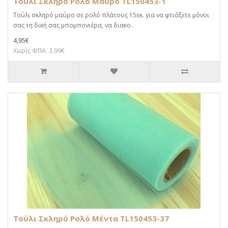
Τούλι Σκληρό Ρολό Μαύρο TL150453-1
Τούλι σκληρό μαύρο σε ρολό πλάτους 15εκ. για να φτιάξετε μόνοι
σας τη δική σας μπομπονιέρα, να διακο..
4,95€
Χωρίς ΦΠΑ: 3,99€
Τούλι Σκληρό Ρολό Μέντα TL150453-37