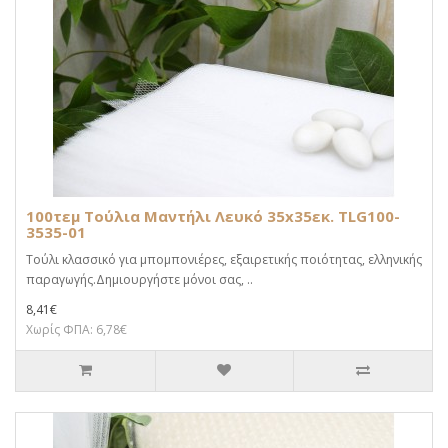
100τεμ Τούλια Μαντήλι Λευκό 35x35εκ. TLG100-
3535-01
Τούλι κλασσικό για μπομπονιέρες, εξαιρετικής ποιότητας, ελληνικής
παραγωγής.Δημιουργήστε μόνοι σας, ..
8,41€
Χωρίς ΦΠΑ: 6,78€