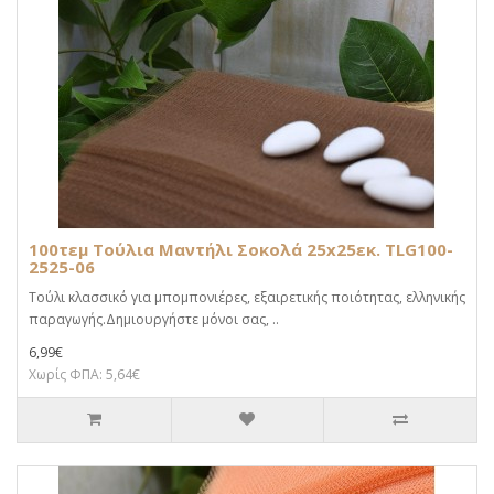
100τεμ Τούλια Μαντήλι Σοκολά 25x25εκ. TLG100-
2525-06
Τούλι κλασσικό για μπομπονιέρες, εξαιρετικής ποιότητας, ελληνικής
παραγωγής.Δημιουργήστε μόνοι σας, ..
6,99€
Χωρίς ΦΠΑ: 5,64€