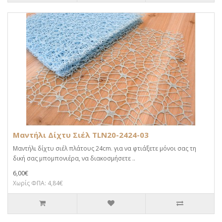
Μαντήλι Δίχτυ Σιέλ TLN20-2424-03
Μαντήλι δίχτυ σιέλ πλάτους 24cm. για να φτιάξετε μόνοι σας τη
δική σας μπομπονιέρα, να διακοσμήσετε ..
6,00€
Χωρίς ΦΠΑ: 4,84€