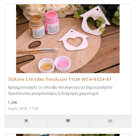
Ξύλινο Σπιτάκι Πουλιών 11cm WC4-0324-01
Χρησιμοποιήστε το σπιτάκι πουλιών για να δημιουργήσετε
πρωτότυπες μπομπονιέρες ή διάφορες χειροτεχνί..
1,43€
Χωρίς ΦΠΑ: 1,15€