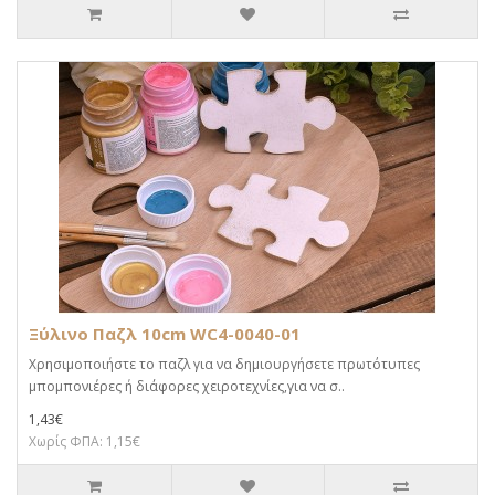
Ξύλινο Παζλ 10cm WC4-0040-01
Χρησιμοποιήστε το παζλ για να δημιουργήσετε πρωτότυπες
μπομπονιέρες ή διάφορες χειροτεχνίες,για να σ..
1,43€
Χωρίς ΦΠΑ: 1,15€