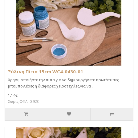
Ξύλινη Πίπα 15cm WC4-0430-01
Χρησιμοποιήστε την πίπα για να δημιουργήσετε πρωτότυπες
μπομπονιέρες ή διάφορες χειροτεχνίες,για να ..
1,14€
Χωρίς ΦΠΑ: 0,92€