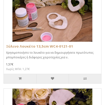
Ξύλινο Λουκέτο 13,5cm WC4-0121-01
Χρησιμοποιήστε το λουκέτο για να δημιουργήσετε πρωτότυπες
μπομπονιέρες ή διάφορες χειροτεχνίες,για ν..
1,57€
Χωρίς ΦΠΑ: 1,27€