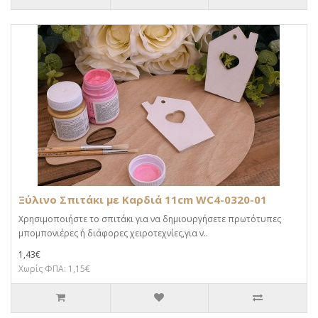
Ξύλινο Σπιτάκι με Καρδιά 11cm WC4-0320-01
Χρησιμοποιήστε το σπιτάκι για να δημιουργήσετε πρωτότυπες
μπομπονιέρες ή διάφορες χειροτεχνίες,για ν..
1,43€
Χωρίς ΦΠΑ: 1,15€