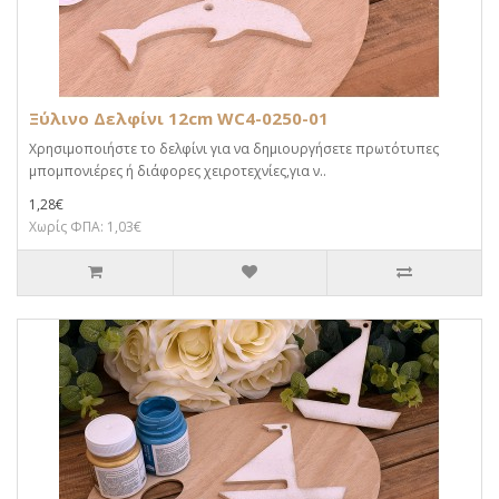
Ξύλινο Δελφίνι 12cm WC4-0250-01
Χρησιμοποιήστε το δελφίνι για να δημιουργήσετε πρωτότυπες
μπομπονιέρες ή διάφορες χειροτεχνίες,για ν..
1,28€
Χωρίς ΦΠΑ: 1,03€