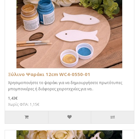
Ξύλινο Ψαράκι 12cm WC4-0550-01
Χρησιμοποιήστε το ψαράκι για να δημιουργήσετε πρωτότυπες
μπομπονιέρες ή διάφορες χειροτεχνίες,για να..
1,43€
Χωρίς ΦΠΑ: 1,15€