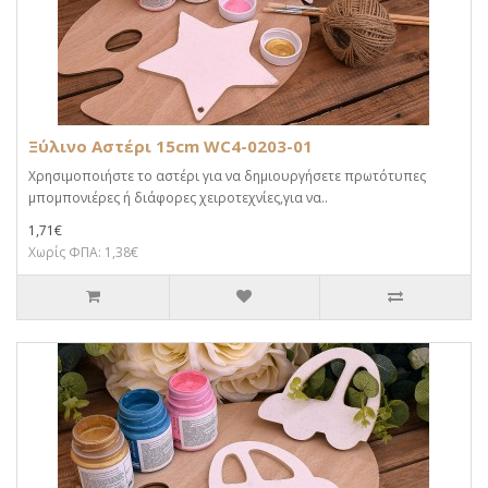
Ξύλινο Αστέρι 15cm WC4-0203-01
Χρησιμοποιήστε το αστέρι για να δημιουργήσετε πρωτότυπες
μπομπονιέρες ή διάφορες χειροτεχνίες,για να..
1,71€
Χωρίς ΦΠΑ: 1,38€