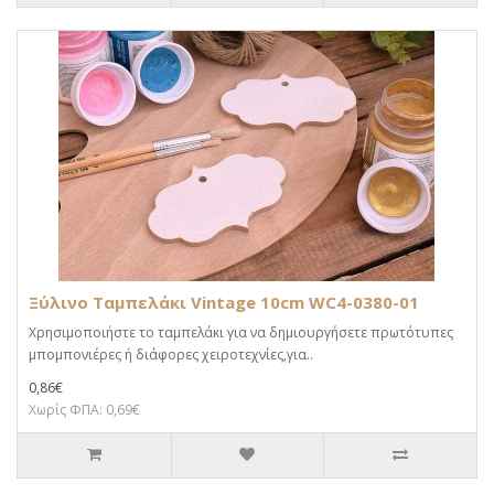
Ξύλινο Ταμπελάκι Vintage 10cm WC4-0380-01
Χρησιμοποιήστε το ταμπελάκι για να δημιουργήσετε πρωτότυπες
μπομπονιέρες ή διάφορες χειροτεχνίες,για..
0,86€
Χωρίς ΦΠΑ: 0,69€