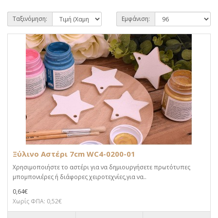
Ταξινόμηση:
Εμφάνιση:
Ξύλινο Αστέρι 7cm WC4-0200-01
Χρησιμοποιήστε το αστέρι για να δημιουργήσετε πρωτότυπες
μπομπονιέρες ή διάφορες χειροτεχνίες,για να..
0,64€
Χωρίς ΦΠΑ: 0,52€