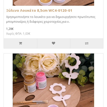
Ξύλινο Λουκέτο 8,5cm WC4-0120-01
Χρησιμοποιήστε το λουκέτο για να δημιουργήσετε πρωτότυπες
μπομπονιέρες ή διάφορες χειροτεχνίες,για ν..
1,28€
Χωρίς ΦΠΑ: 1,03€