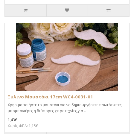
Ξύλινο Μουστάκι 17cm WC4-0031-01
Χρησιμοποιήστε το μουστάκι για να δημιουργήσετε πρωτότυπες
μπομπονιέρες ή διάφορες χειροτεχνίες,για ..
1,43€
Χωρίς ΦΠΑ: 1,15€