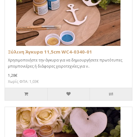
Ξύλινη Άγκυρα 11,5cm WC4-0340-01
Χρησιμοποιήστε την άγκυρα για να δημιουργήσετε πρωτότυπες
μπομπονιέρες ή διάφορες χειροτεχνίες,για ν..
1,28€
Χωρίς ΦΠΑ: 1,03€