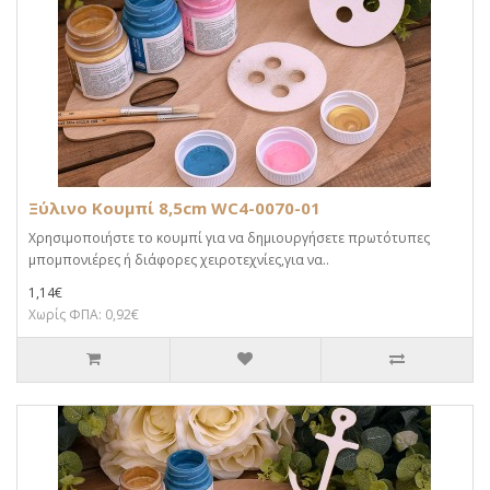
Ξύλινο Κουμπί 8,5cm WC4-0070-01
Χρησιμοποιήστε το κουμπί για να δημιουργήσετε πρωτότυπες
μπομπονιέρες ή διάφορες χειροτεχνίες,για να..
1,14€
Χωρίς ΦΠΑ: 0,92€