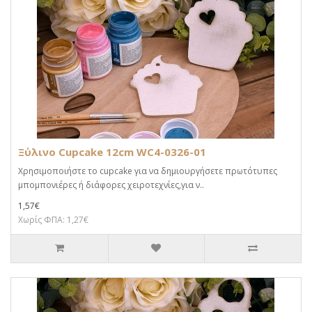
Ξύλινο Cupcake 12cm WC4-0326-01
Χρησιμοποιήστε το cupcake για να δημιουργήσετε πρωτότυπες
μπομπονιέρες ή διάφορες χειροτεχνίες,για ν..
1,57€
Χωρίς ΦΠΑ: 1,27€