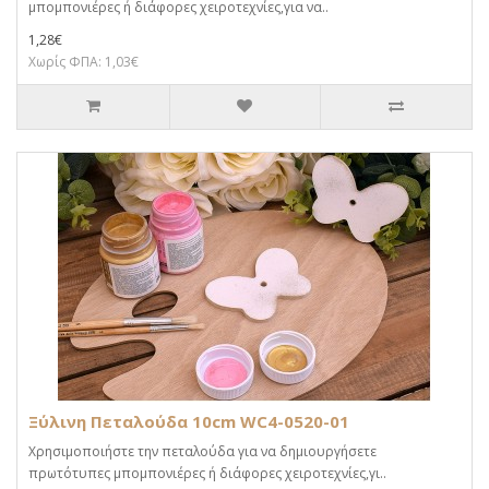
μπομπονιέρες ή διάφορες χειροτεχνίες,για να..
1,28€
Χωρίς ΦΠΑ: 1,03€
Ξύλινη Πεταλούδα 10cm WC4-0520-01
Χρησιμοποιήστε την πεταλούδα για να δημιουργήσετε
πρωτότυπες μπομπονιέρες ή διάφορες χειροτεχνίες,γι..