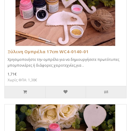
Ξύλινη Ομπρέλα 17cm WC4-0140-01
Χρησιμοποιήστε την ομπρέλα για να δημιουργήσετε πρωτότυπες
μπομπονιέρες ή διάφορες χειροτεχνίες,για ..
1,71€
Χωρίς ΦΠΑ: 1,38€