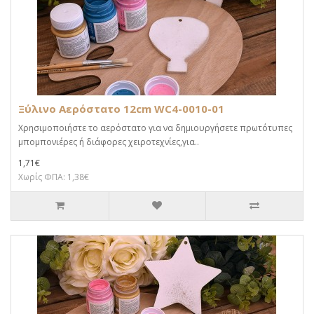
Ξύλινο Αερόστατο 12cm WC4-0010-01
Χρησιμοποιήστε το αερόστατο για να δημιουργήσετε πρωτότυπες
μπομπονιέρες ή διάφορες χειροτεχνίες,για..
1,71€
Χωρίς ΦΠΑ: 1,38€