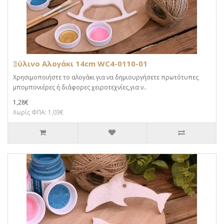
Ξύλινο Αλογάκι 14cm WC4-0110-01
Χρησιμοποιήστε το αλογάκι για να δημιουργήσετε πρωτότυπες
μπομπονιέρες ή διάφορες χειροτεχνίες,για ν..
1,28€
Χωρίς ΦΠΑ: 1,03€