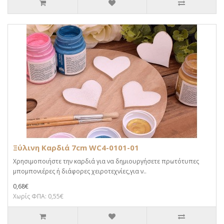
Ξύλινη Καρδιά 7cm WC4-0101-01
Χρησιμοποιήστε την καρδιά για να δημιουργήσετε πρωτότυπες
μπομπονιέρες ή διάφορες χειροτεχνίες,για ν..
0,68€
Χωρίς ΦΠΑ: 0,55€