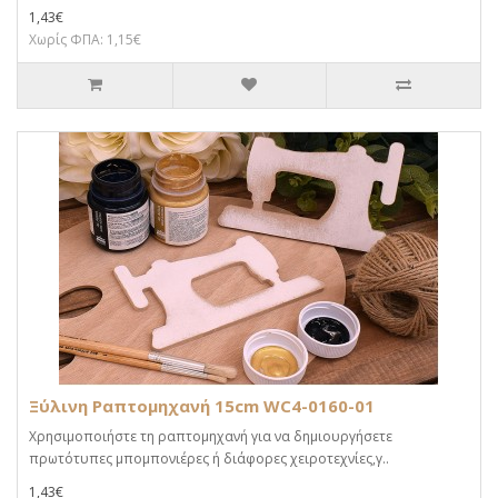
1,43€
Χωρίς ΦΠΑ: 1,15€
Ξύλινη Ραπτομηχανή 15cm WC4-0160-01
Χρησιμοποιήστε τη ραπτομηχανή για να δημιουργήσετε
πρωτότυπες μπομπονιέρες ή διάφορες χειροτεχνίες,γ..
1,43€