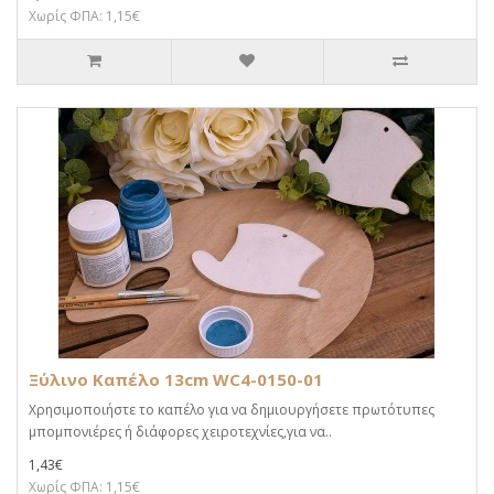
Χωρίς ΦΠΑ: 1,15€
Ξύλινο Καπέλο 13cm WC4-0150-01
Χρησιμοποιήστε το καπέλο για να δημιουργήσετε πρωτότυπες
μπομπονιέρες ή διάφορες χειροτεχνίες,για να..
1,43€
Χωρίς ΦΠΑ: 1,15€