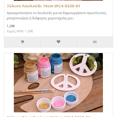
Ξύλινο Λουλούδι 16cm WC4-0230-01
Χρησιμοποιήστε το λουλούδι για να δημιουργήσετε πρωτότυπες
μπομπονιέρες ή διάφορες χειροτεχνίες,για ..
1,28€
Χωρίς ΦΠΑ: 1,03€