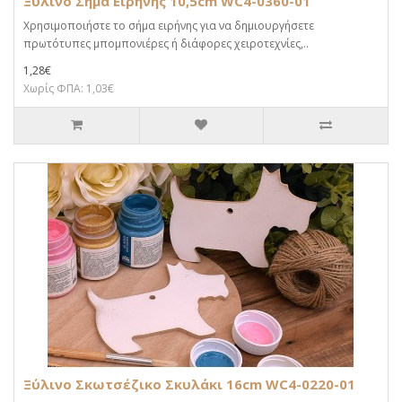
Ξύλινο Σήμα Ειρήνης 10,5cm WC4-0360-01
Χρησιμοποιήστε το σήμα ειρήνης για να δημιουργήσετε
πρωτότυπες μπομπονιέρες ή διάφορες χειροτεχνίες,..
1,28€
Χωρίς ΦΠΑ: 1,03€
Ξύλινο Σκωτσέζικο Σκυλάκι 16cm WC4-0220-01