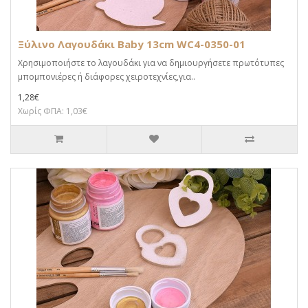
Ξύλινο Λαγουδάκι Baby 13cm WC4-0350-01
Χρησιμοποιήστε το λαγουδάκι για να δημιουργήσετε πρωτότυπες
μπομπονιέρες ή διάφορες χειροτεχνίες,για..
1,28€
Χωρίς ΦΠΑ: 1,03€