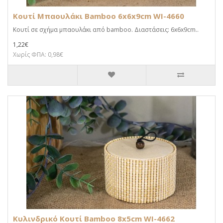
Κουτί Μπαουλάκι Bamboo 6x6x9cm WI-4660
Κουτί σε σχήμα μπαουλάκι από bamboo. Διαστάσεις: 6x6x9cm..
1,22€
Χωρίς ΦΠΑ: 0,98€
Κυλινδρικό Κουτί Bamboo 8x5cm WI-4662