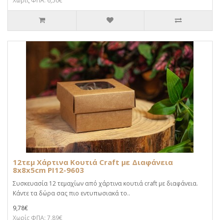
Χωρίς ΦΠΑ: 6,50€
12τεμ Χάρτινα Κουτιά Craft με Διαφάνεια
8x8x5cm PI12-9603
Συσκευασία 12 τεμαχίων από χάρτινα κουτιά craft με διαφάνεια.
Κάντε τα δώρα σας πιο εντυπωσιακά το..
9,78€
Χωρίς ΦΠΑ: 7,89€