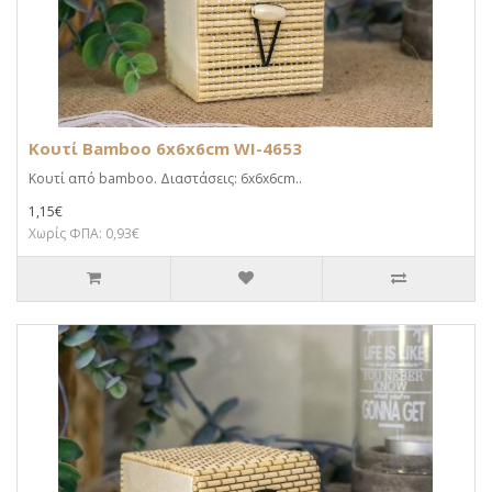
Κουτί Bamboo 6x6x6cm WI-4653
Κουτί από bamboo. Διαστάσεις: 6x6x6cm..
1,15€
Χωρίς ΦΠΑ: 0,93€