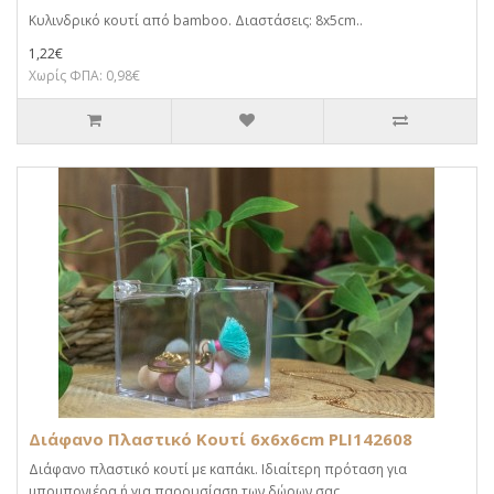
Κυλινδρικό κουτί από bamboo. Διαστάσεις: 8x5cm..
1,22€
Χωρίς ΦΠΑ: 0,98€
Διάφανο Πλαστικό Κουτί 6x6x6cm PLI142608
Διάφανο πλαστικό κουτί με καπάκι. Ιδιαίτερη πρόταση για
μπομπονιέρα ή για παρουσίαση των δώρων σας. ..