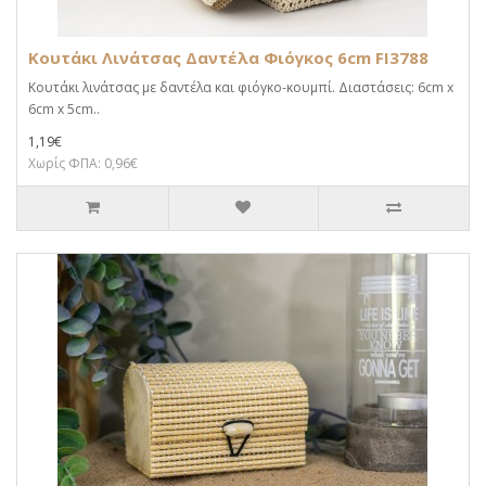
Κουτάκι Λινάτσας Δαντέλα Φιόγκος 6cm FI3788
Κουτάκι λινάτσας με δαντέλα και φιόγκο-κουμπί. Διαστάσεις: 6cm x
6cm x 5cm..
1,19€
Χωρίς ΦΠΑ: 0,96€