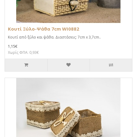
Κουτί Ξύλο-Ψάθα 7cm WI0882
Κουτί από ξύλο και ψάθα. Διαστάσεις: 7cm x 3,7cm..
1,15€
Χωρίς ΦΠΑ: 0,93€