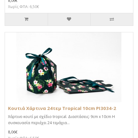
8,06€
Χωρίς ΦΠΑ: 6,50€
Κουτιά Χάρτινα 24τεμ Tropical 10cm PI3034-2
Χάρτινο κουτί με σχέδιο tropical. Διαστάσεις: 9cm x 10cm Η
συσκευασία περιέχει 24 τεμάχια...
8,06€