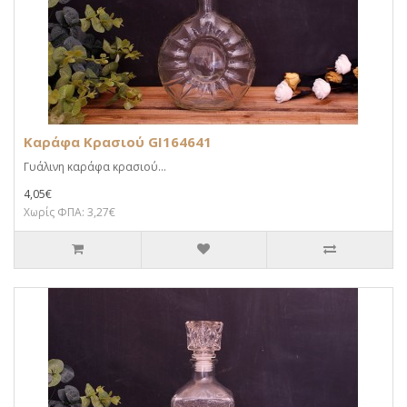
Καράφα Κρασιού GI164641
Γυάλινη καράφα κρασιού...
4,05€
Χωρίς ΦΠΑ: 3,27€