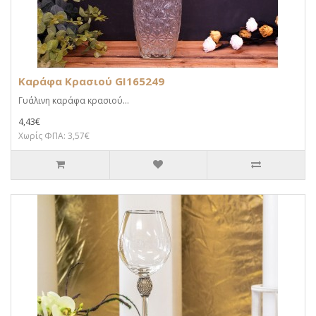
Καράφα Κρασιού GI165249
Γυάλινη καράφα κρασιού...
4,43€
Χωρίς ΦΠΑ: 3,57€