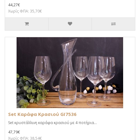
44,27€
Χωρίς ΦΠΑ: 35,70€
Set Καράφα Κρασιού GI7536
Set κρυστάλλινη καράφα κρασιού με 4 ποτήρια...
47,79€
Χωρίς ΦΠΑ: 38,54€