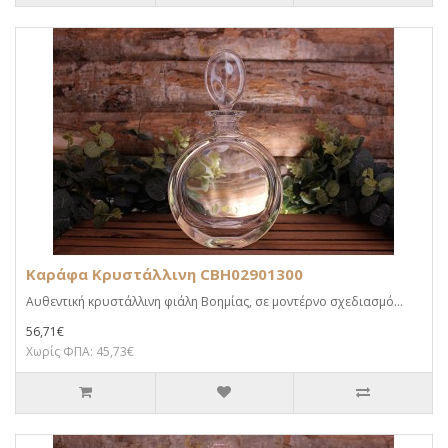
Καράφα Κρυστάλλινη CBH02901300
Αυθεντική κρυστάλλινη φιάλη Βοημίας, σε μοντέρνο σχεδιασμό...
56,71€
Χωρίς ΦΠΑ: 45,73€