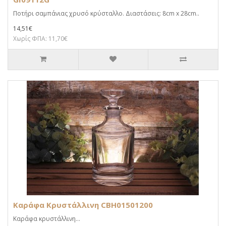
Ποτήρι σαμπάνιας χρυσό κρύσταλλο. Διαστάσεις: 8cm x 28cm..
14,51€
Χωρίς ΦΠΑ: 11,70€
Καράφα Κρυστάλλινη CBH01501200
Καράφα κρυστάλλινη...