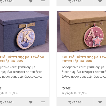
ΚΑΛΆΘΙ
ΚΑΛΆΘΙ
τιά Βάπτισης με Τελάρο
Κουτιά Βάπτισης με Τε
τικής BX-005
Ραπτικής BX-006
άτινο κουτί βάπτισης με
Υφασμάτινο κουτί βάπτισης με
σμημένο τελαράκι ραπτικής και
διακοσμημένο τελαράκι ραπτική
ο μονόγραμμα.Διπλώνει για να
ξύλινο μονόγραμμα.Διπλώνει γι
απ..
€
45,76€
 ΦΠΑ: 36,90€
Χωρίς ΦΠΑ: 36,90€
ΚΑΛΆΘΙ
ΚΑΛΆΘΙ