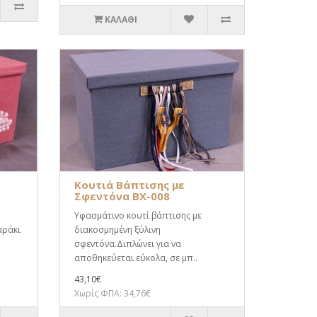
ΚΑΛΆΘΙ
Κουτιά Βάπτισης με
Σφεντόνα BX-008
Υφασμάτινο κουτί βάπτισης με
αράκι
διακοσμημένη ξύλινη
σφεντόνα.Διπλώνει για να
αποθηκεύεται εύκολα, σε μπ..
43,10€
Χωρίς ΦΠΑ: 34,76€