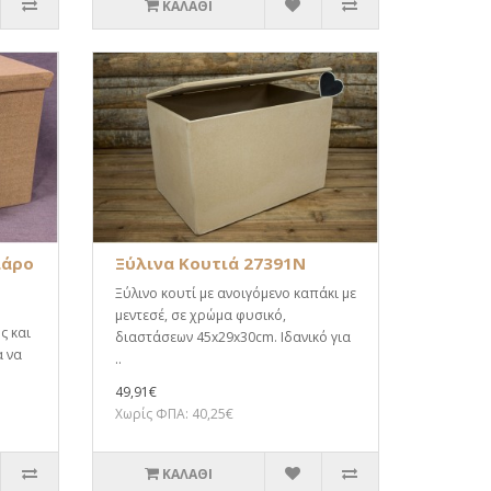
ΚΑΛΆΘΙ
λάρο
Ξύλινα Κουτιά 27391N
Ξύλινο κουτί με ανοιγόμενο καπάκι με
μεντεσέ, σε χρώμα φυσικό,
ς και
διαστάσεων 45x29x30cm. Ιδανικό για
α να
..
49,91€
Χωρίς ΦΠΑ: 40,25€
ΚΑΛΆΘΙ