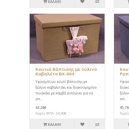
ΚΑΛΆΘΙ
Κουτιά Βάπτισης με Ξύλινο
Κου
Καβαλέτο BX-004
Ραπ
Υφασμάτινο κουτί βάπτισης με
Υφασμ
ξύλινο καβαλετάκι και διακοσμημένο
διακο
πινακάκι με καμβά.Διπλώνει για να
ξύλιν
απ..
απ..
43,28€
45,76
Χωρίς ΦΠΑ: 34,90€
Χωρίς
ΚΑΛΆΘΙ