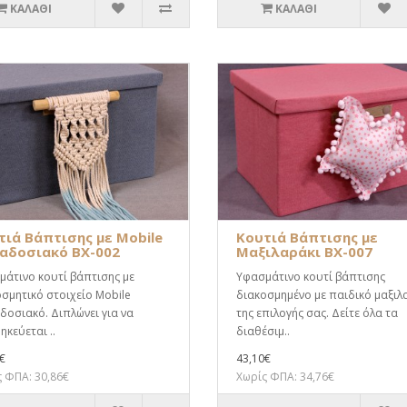
ΚΑΛΆΘΙ
ΚΑΛΆΘΙ
τιά Βάπτισης με Mobile
Κουτιά Βάπτισης με
αδοσιακό BX-002
Μαξιλαράκι BX-007
άτινο κουτί βάπτισης με
Υφασμάτινο κουτί βάπτισης
σμητικό στοιχείο Mobile
διακοσμημένο με παιδικό μαξιλ
οσιακό. Διπλώνει για να
της επιλογής σας. Δείτε όλα τα
κεύεται ..
διαθέσιμ..
€
43,10€
 ΦΠΑ: 30,86€
Χωρίς ΦΠΑ: 34,76€