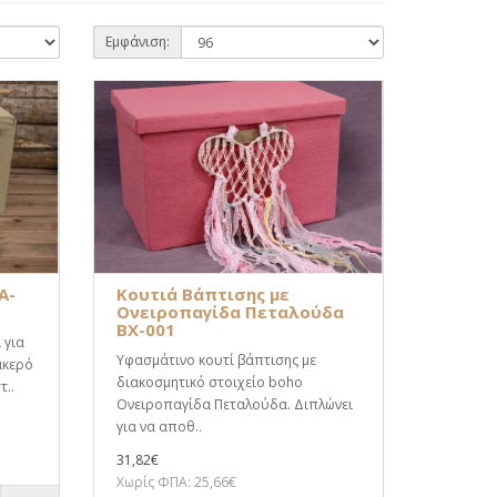
Εμφάνιση:
A-
Κουτιά Βάπτισης με
Ονειροπαγίδα Πεταλούδα
BX-001
 για
Υφασμάτινο κουτί βάπτισης με
ακερό
διακοσμητικό στοιχείο boho
τ..
Ονειροπαγίδα Πεταλούδα. Διπλώνει
για να αποθ..
31,82€
Χωρίς ΦΠΑ: 25,66€