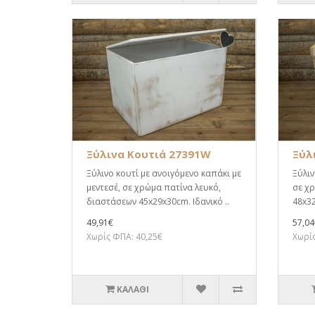
Ξύλινα Κουτιά 27391W
Ξύλ
Ξύλινο κουτί με ανοιγόμενο καπάκι με
Ξύλιν
μεντεσέ, σε χρώμα πατίνα λευκό,
σε χ
διαστάσεων 45x29x30cm. Ιδανικό ..
48x32
49,91€
57,04
Χωρίς ΦΠΑ: 40,25€
Χωρίς
ΚΑΛΆΘΙ