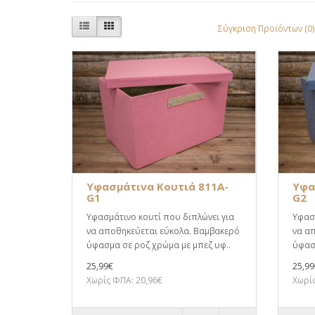
Σύγκριση Προϊόντων (0)
Υφασμάτινα Κουτιά 811A-
Υφα
G1
G2
Υφασμάτινο κουτί που διπλώνει για
Υφασμ
να αποθηκεύεται εύκολα. Βαμβακερό
να α
ύφασμα σε ροζ χρώμα με μπεζ υφ..
ύφασμ
25,99€
25,99
Χωρίς ΦΠΑ: 20,96€
Χωρίς