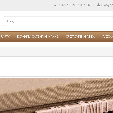
2102525339, 2109733283
Ο Λογα
PARTY
ΚΟΥΦΕΤΑ ΧΑΤΖΗΓΙΑΝΝΑΚΗΣ
ΧΡΙΣΤΟΥΓΕΝΝΙΑΤΙΚΑ
ΠΑΣΧΑ