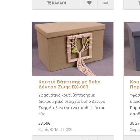
ΚΑΛΆΘΙ
Κουτιά Βάπτισης με Boho
Κου
Δέντρο Ζωής BX-003
Παρ
Υφασμάτινο κουτί βάπτισης με
Υφασμ
διακοσμητικό στοιχείο boho Δέντρο
διακο
Ζωής.Διπλώνει για να αποθηκεύεται
Παραδ
εύκ..
αποθη
33,59€
38,27
Χωρίς ΦΠΑ: 27,09€
Χωρίς