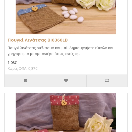
Πουγκί Λινάτσας BI0360LB
Πουγκί λινάτσας σιέλ πουά κουμπί. Δημιουργήστε εύκολα και
γρήγορα μια μπομπονιέρα όπως εσείς τη..
1,08€
Χωρίς ΦΠΑ: 0,87€