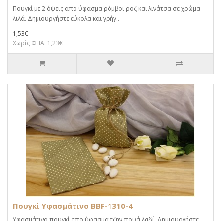
Πουγκί με 2 όψεις απο ύφασμα ρόμβοι ροζ και λινάτσα σε χρώμα
λιλά. Δημιουργήστε εύκολα και γρήγ..
1,53€
Χωρίς ΦΠΑ: 1,23€
Πουγκί Υφασμάτινο BBF-1310-4
Υφασμάτινο πουγκί απο ύφασμα τζην πουά λαδί. Δημιουργήστε