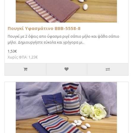
Πουγκί Υφασμάτινο BBB-5558-8
Πουγκί με 2 όψεις απο ύφασμα ριγέ σάπιο μήλο και ψάθα σάπιο
μήλο. Δημιουργήστε εύκολα και γρήγορα μι..
1,53€
Χωρίς ΦΠΑ: 1,23€