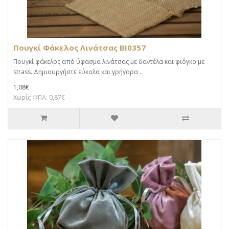
Πουγκί Φάκελος Λινάτσας BI0357
Πουγκί φάκελος από ύφασμα λινάτσας με δαντέλα και φιόγκο με
strass. Δημιουργήστε εύκολα και γρήγορα ..
1,08€
Χωρίς ΦΠΑ: 0,87€