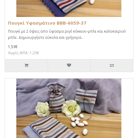
Πουγκί Υφασμάτινο BBB-6059-37
Πουγκί με 2 όψεις απο ύφασμα ριγέ κόκκινο-μπλε και καλοκαιρινό
μπλε. Δημιουργήστε εύκολα και γρήγορα..
1,53€
Χωρίς ΦΠΑ: 1,23€