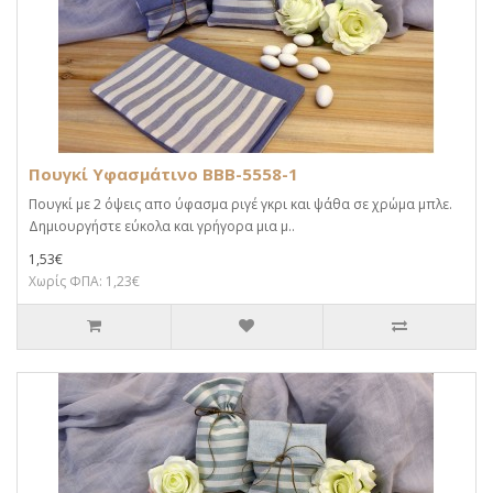
Πουγκί Υφασμάτινο BBB-5558-1
Πουγκί με 2 όψεις απο ύφασμα ριγέ γκρι και ψάθα σε χρώμα μπλε.
Δημιουργήστε εύκολα και γρήγορα μια μ..
1,53€
Χωρίς ΦΠΑ: 1,23€