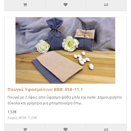
Πουγκί Υφασμάτινο BBB-458-11.1
Πουγκί με 2 όψεις απο ύφασμα ψάθα μπλε και nude. Δημιουργήστε
εύκολα και γρήγορα μια μπομπονιέρα όπω..
1,53€
Χωρίς ΦΠΑ: 1,23€