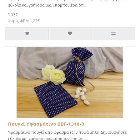
εύκολα και γρήγορα μια μπομπονιέρα όπ..
1,53€
Χωρίς ΦΠΑ: 1,23€
Πουγκί Υφασμάτινο BBF-1310-8
Υφασμάτινο πουγκί απο ύφασμα τζην πουά μπλε. Δημιουργήστε
εύκολα και γρήγορα μια μπομπονιέρα όπ..