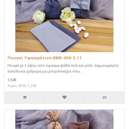
Πουγκί Υφασμάτινο BBB-458-5.11
Πουγκί με 2 όψεις απο ύφασμα ψάθα σιέλ και μπλε. Δημιουργήστε
εύκολα και γρήγορα μια μπομπονιέρα όπω..
1,53€
Χωρίς ΦΠΑ: 1,23€