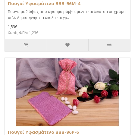
Πουγκί Υφασμάτινο BBB-96M-4
Πουγκί με 2 όψεις απο ύφασμα ρόμβοι μέντα και λινάτσα σε χρώμα
σιέλ. Δημιουργήστε εύκολα και γρ..
1,53€
Χωρίς ΦΠΑ: 1,23€
Πουγκί Υφασμάτινο BBB-96P-6