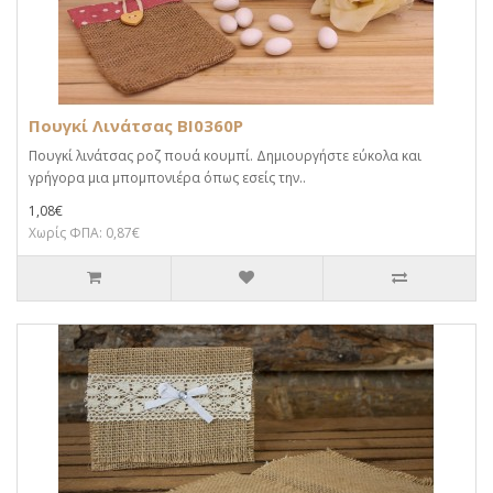
Πουγκί Λινάτσας BI0360P
Πουγκί λινάτσας ροζ πουά κουμπί. Δημιουργήστε εύκολα και
γρήγορα μια μπομπονιέρα όπως εσείς την..
1,08€
Χωρίς ΦΠΑ: 0,87€