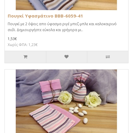
Πουγκί Υφασμάτινο BBB-6059-41
Πουγκί με 2 όψεις απο ύφασμα ριγέ μπεζ-μπλε και καλοκαιρινό
σιέλ. Δημιουργήστε εύκολα και γρήγορα μι..
1,53€
Χωρίς ΦΠΑ: 1,23€