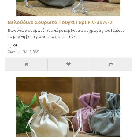
Βελούδινο Σουρωτό Πουγκί Γκρι FIV-3976-2
Βελούδινο σουρωτό πουγκί με κορδονάκι σε χρώμα γκρι. Γεμίστε
το με λίγη βάτα για να του δώσετε όγκο ..
1,19€
Χωρίς ΦΠΑ: 0,96€