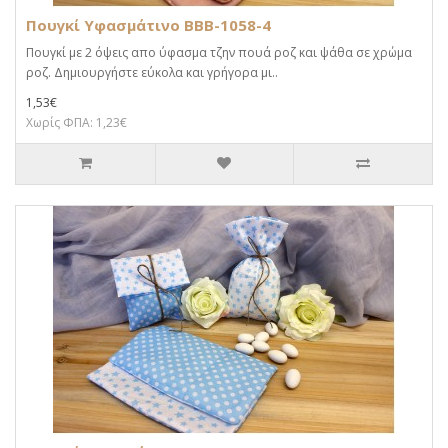
Πουγκί Υφασμάτινο BBB-1058-4
Πουγκί με 2 όψεις απο ύφασμα τζην πουά ροζ και ψάθα σε χρώμα
ροζ. Δημιουργήστε εύκολα και γρήγορα μι..
1,53€
Χωρίς ΦΠΑ: 1,23€