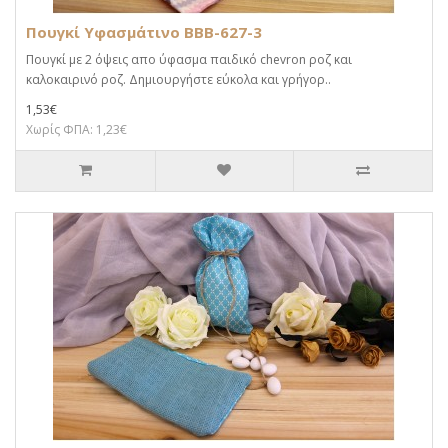
Πουγκί Υφασμάτινο BBB-627-3
Πουγκί με 2 όψεις απο ύφασμα παιδικό chevron ροζ και
καλοκαιρινό ροζ. Δημιουργήστε εύκολα και γρήγορ..
1,53€
Χωρίς ΦΠΑ: 1,23€