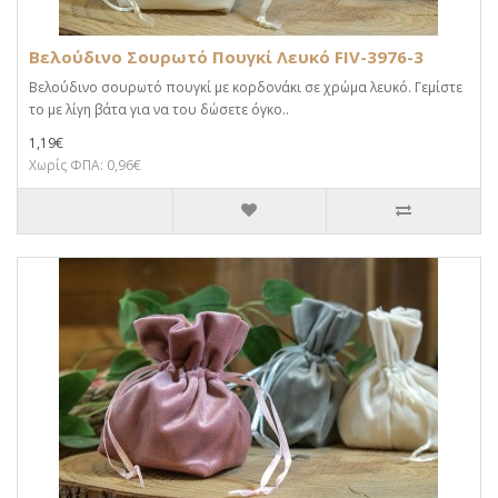
Βελούδινο Σουρωτό Πουγκί Λευκό FIV-3976-3
Βελούδινο σουρωτό πουγκί με κορδονάκι σε χρώμα λευκό. Γεμίστε
το με λίγη βάτα για να του δώσετε όγκο..
1,19€
Χωρίς ΦΠΑ: 0,96€