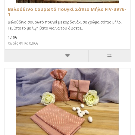
Βελούδινο Σουρωτό Πουγκί Σάπιο Μήλο FIV-3976-
1
Βελούδινο σουρωτό πουγκί με κορδονάκι σε χρώμα σάπιο μήλο.
Γεμίστε το με λίγη βάτα για να του δώσετε..
1,19€
Χωρίς ΦΠΑ: 0,96€