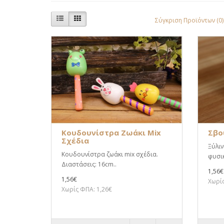
Σύγκριση Προϊόντων (0)
Κουδουνίστρα Ζωάκι Mix
Σβο
Σχέδια
Ξύλι
Κουδουνίστρα ζωάκι mix σχέδια.
φυσικ
Διαστάσεις: 16cm..
1,56€
1,56€
Χωρίς
Χωρίς ΦΠΑ: 1,26€