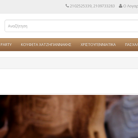
2102525339, 2109733283
Ο Λογα
PARTY
ΚΟΥΦΕΤΑ ΧΑΤΖΗΓΙΑΝΝΑΚΗΣ
ΧΡΙΣΤΟΥΓΕΝΝΙΑΤΙΚΑ
ΠΑΣΧΑ