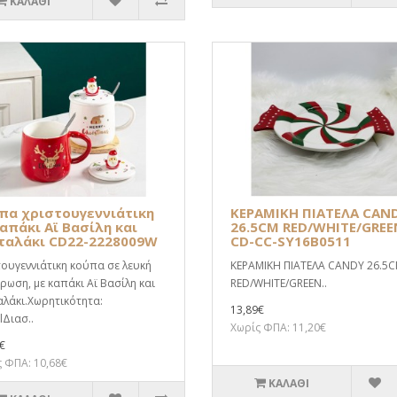
ΚΑΛΆΘΙ
πα χριστουγεννιάτικη
ΚΕΡΑΜΙΚΗ ΠΙΑΤΕΛΑ CAN
καπάκι Αϊ Βασίλη και
26.5CM RED/WHITE/GREE
ταλάκι CD22-2228009W
CD-CC-SY16B0511
ουγεννιάτικη κούπα σε λευκή
ΚΕΡΑΜΙΚΗ ΠΙΑΤΕΛΑ CANDY 26.5
ωση, με καπάκι Αϊ Βασίλη και
RED/WHITE/GREEN..
λάκι.Χωρητικότητα:
13,89€
Διασ..
Χωρίς ΦΠΑ: 11,20€
€
 ΦΠΑ: 10,68€
ΚΑΛΆΘΙ