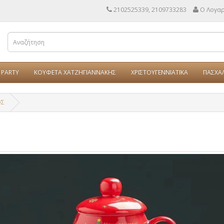
2102525339, 2109733283
Ο Λογα
PARTY
ΚΟΥΦΕΤΑ ΧΑΤΖΗΓΙΑΝΝΑΚΗΣ
ΧΡΙΣΤΟΥΓΕΝΝΙΑΤΙΚΑ
ΠΑΣΧΑ
ΟΣ