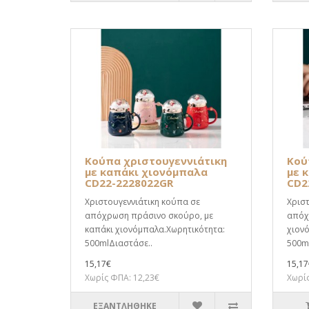
Κούπα χριστουγεννιάτικη
Κού
με καπάκι χιονόμπαλα
με 
CD22-2228022GR
CD2
Χριστουγεννιάτικη κούπα σε
Χριστ
απόχρωση πράσινο σκούρο, με
απόχ
καπάκι χιονόμπαλα.Χωρητικότητα:
χιον
500mlΔιαστάσε..
500ml
15,17€
15,17
Χωρίς ΦΠΑ: 12,23€
Χωρίς
ΕΞΑΝΤΛΗΘΗΚΕ