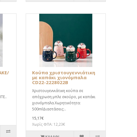
AKE/
Κούπα χριστουγεννιάτικη
με καπάκι χιονόμπαλα
CD22-2228022B
Χριστουγεννιάτικη κούπα σε
TE..
απόχρωση μπλε σκούρο, με καπάκι
χιονόμπαλα.Χωρητικότητα:
500mlΔιαστάσεις:..
15,17€
Χωρίς ΦΠΑ: 12,23€
ΚΑΛΆΘΙ