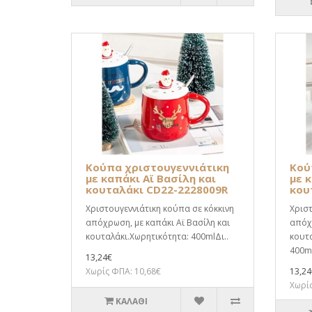
Κούπα χριστουγεννιάτικη
Κού
με καπάκι Αϊ Βασίλη και
με 
κουταλάκι CD22-2228009R
κου
Χριστουγεννιάτικη κούπα σε κόκκινη
Χριστ
απόχρωση, με καπάκι Αϊ Βασίλη και
απόχρ
κουταλάκι.Χωρητικότητα: 400mlΔι..
κουτα
400ml
13,24€
Χωρίς ΦΠΑ: 10,68€
13,24
Χωρίς
ΚΑΛΆΘΙ