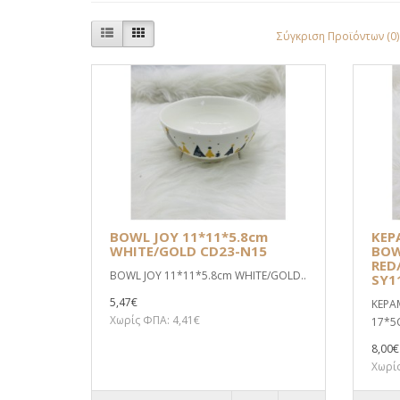
Σύγκριση Προϊόντων (0)
BOWL JOY 11*11*5.8cm
ΚΕΡ
WHITE/GOLD CD23-N15
BOW
RED
BOWL JOY 11*11*5.8cm WHITE/GOLD..
SY1
5,47€
ΚΕΡΑ
Χωρίς ΦΠΑ: 4,41€
17*5
8,00€
Χωρίς