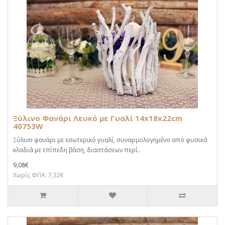
Ξύλινο Φανάρι Λευκό με Γυαλί 14x18x22cm
40753W
Ξύλινο φανάρι με εσωτερικό γυαλί, συναρμολογημένο από φυσικά
κλαδιά με επίπεδη βάση, διαστάσεων περί..
9,08€
Χωρίς ΦΠΑ: 7,32€