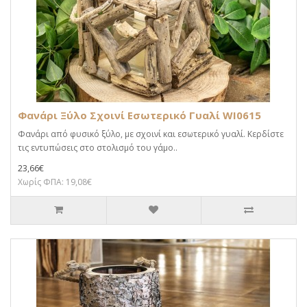
Φανάρι Ξύλο Σχοινί Εσωτερικό Γυαλί WI0615
Φανάρι από φυσικό ξύλο, με σχοινί και εσωτερικό γυαλί. Κερδίστε
τις εντυπώσεις στο στολισμό του γάμο..
23,66€
Χωρίς ΦΠΑ: 19,08€