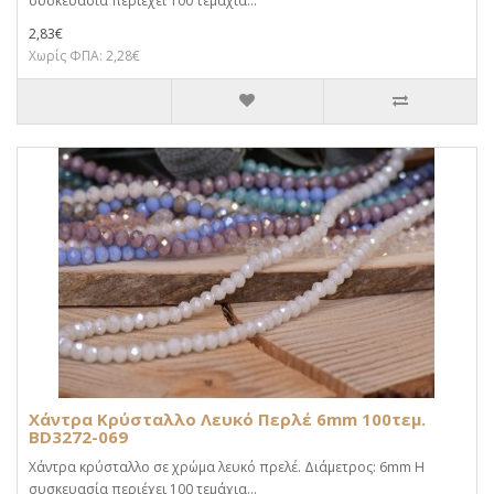
συσκευασία περιέχει 100 τεμάχια...
2,83€
Χωρίς ΦΠΑ: 2,28€
Χάντρα Κρύσταλλο Λευκό Περλέ 6mm 100τεμ.
BD3272-069
Χάντρα κρύσταλλο σε χρώμα λευκό πρελέ. Διάμετρος: 6mm Η
συσκευασία περιέχει 100 τεμάχια...