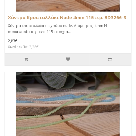
Χάντρα Κρυσταλλάκι Nude 4mm 115τεμ. BD3266-3
Χάντρα κρυσταλλάκι σε χρώμα nude. Διάμετρος: 4mm Η
συσκευασία περιέχει 115 τεμάχια...
2,83€
Χωρίς ΦΠΑ: 2,28€