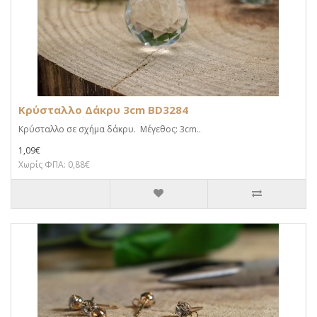
Κρύσταλλο Δάκρυ 3cm BD3284
Κρύσταλλο σε σχήμα δάκρυ. Μέγεθος: 3cm..
1,09€
Χωρίς ΦΠΑ: 0,88€