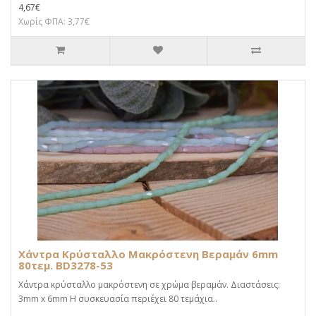
4,67€
Χωρίς ΦΠΑ: 3,77€
Χάντρα Κρύσταλλο Μακρόστενη Βεραμάν 6mm
80τεμ. BD3278-53
Χάντρα κρύσταλλο μακρόστενη σε χρώμα βεραμάν. Διαστάσεις:
3mm x 6mm Η συσκευασία περιέχει 80 τεμάχια..