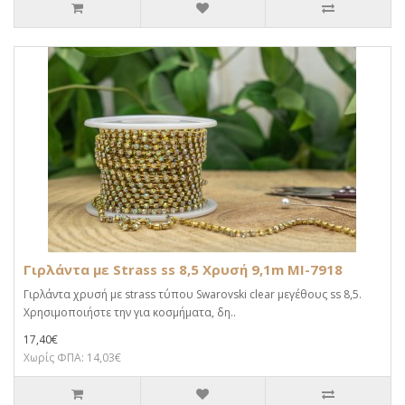
Γιρλάντα με Strass ss 8,5 Χρυσή 9,1m MI-7918
Γιρλάντα χρυσή με strass τύπου Swarovski clear μεγέθους ss 8,5.
Χρησιμοποιήστε την για κοσμήματα, δη..
17,40€
Χωρίς ΦΠΑ: 14,03€