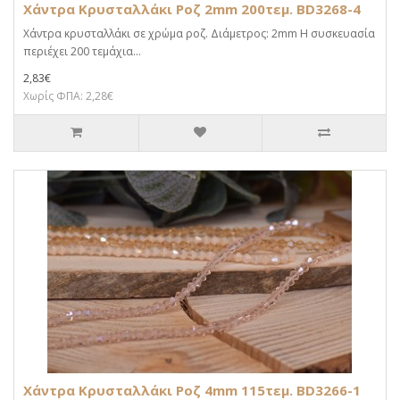
Χάντρα Κρυσταλλάκι Ροζ 2mm 200τεμ. BD3268-4
Χάντρα κρυσταλλάκι σε χρώμα ροζ. Διάμετρος: 2mm Η συσκευασία
περιέχει 200 τεμάχια...
2,83€
Χωρίς ΦΠΑ: 2,28€
Χάντρα Κρυσταλλάκι Ροζ 4mm 115τεμ. BD3266-1