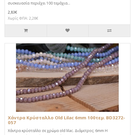
συσκευασία περιέχει 100 τεμάχια...
2,83€
Χωρίς ΦΠΑ: 2,28€
Χάντρα Κρύσταλλο Old Lilac 6mm 100τεμ. BD3272-
057
Χάντρα κρύσταλλο σε χρώμα old lilac. Διάμετρος: 6mm Η