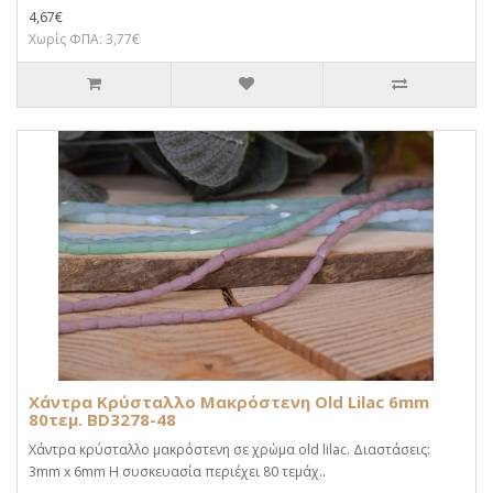
4,67€
Χωρίς ΦΠΑ: 3,77€
Χάντρα Κρύσταλλο Μακρόστενη Old Lilac 6mm
80τεμ. BD3278-48
Χάντρα κρύσταλλο μακρόστενη σε χρώμα old lilac. Διαστάσεις:
3mm x 6mm Η συσκευασία περιέχει 80 τεμάχ..