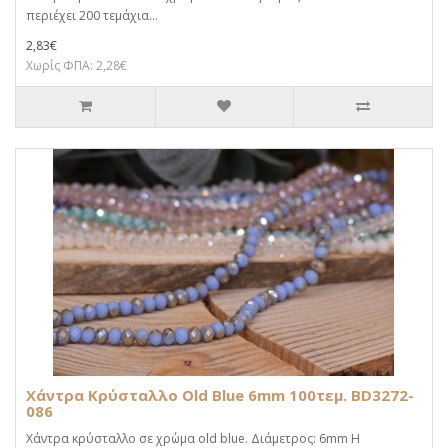
περιέχει 200 τεμάχια...
2,83€
Χωρίς ΦΠΑ: 2,28€
Χάντρα Κρύσταλλο Old Blue 6mm 100τεμ. BD3272-
086
Χάντρα κρύσταλλο σε χρώμα old blue. Διάμετρος: 6mm Η