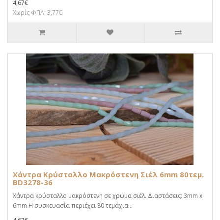
4,67€
Χωρίς ΦΠΑ: 3,77€
Χάντρα Κρύσταλλο Μακρόστενη Σιέλ 6mm 80τεμ.
BD3278-36
Χάντρα κρύσταλλο μακρόστενη σε χρώμα σιέλ. Διαστάσεις: 3mm x
6mm Η συσκευασία περιέχει 80 τεμάχια...