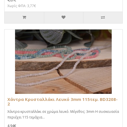
4,67€
Χωρίς ΦΠΑ: 3,77€
Χάντρα Κρυσταλλάκι Λευκό 3mm 115τεμ. BD3208-
2
Χάντρα κρυσταλλάκι σε χρώμα λευκό. Μέγεθος: 3mm Η συσκευασία
περιέχει 115 τεμάχια...
4,94€