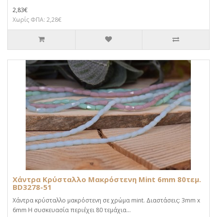
2,83€
Χωρίς ΦΠΑ: 2,28€
Χάντρα Κρύσταλλο Μακρόστενη Mint 6mm 80τεμ.
BD3278-51
Χάντρα κρύσταλλο μακρόστενη σε χρώμα mint. Διαστάσεις: 3mm x
6mm Η συσκευασία περιέχει 80 τεμάχια...