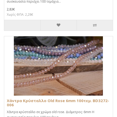
συσκευασία περιέχει 100 τεμάχια...
2,83€
Χωρίς ΦΠΑ: 2,28€
Χάντρα Κρύσταλλο Old Rose 6mm 100τεμ. BD3272-
006
Χάντρα κρύσταλλο σε χρώμα old rose. Διάμετρος: 6mm Η