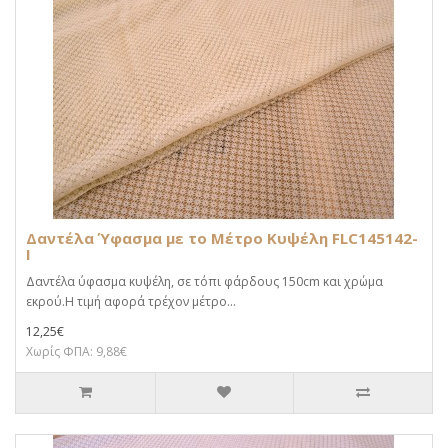
Δαντέλα Ύφασμα με το Μέτρο Κυψέλη FLC145142-
I
Δαντέλα ύφασμα κυψέλη, σε τόπι φάρδους 150cm και χρώμα
εκρού.Η τιμή αφορά τρέχον μέτρο...
12,25€
Χωρίς ΦΠΑ: 9,88€