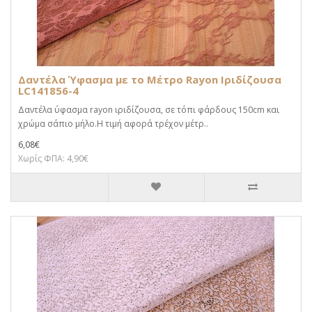
Δαντέλα Ύφασμα με το Μέτρο Rayon Ιριδίζουσα
LC141856-4
Δαντέλα ύφασμα rayon ιριδίζουσα, σε τόπι φάρδους 150cm και
χρώμα σάπιο μήλο.Η τιμή αφορά τρέχον μέτρ..
6,08€
Χωρίς ΦΠΑ: 4,90€