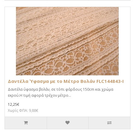
Δαντέλα Ύφασμα με το Μέτρο Βολάν FLC144843-I
Δαντέλα ύφασμα βολάν, σε τόπι φάρδους 150cm και χρώμα
εκρού.Η τιμή αφορά τρέχον μέτρο...
12,25€
Χωρίς ΦΠΑ: 9,88€