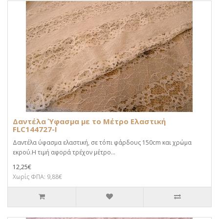
Δαντέλα Ύφασμα με το Μέτρο Ελαστική
FLC144727-I
Δαντέλα ύφασμα ελαστική, σε τόπι φάρδους 150cm και χρώμα
εκρού.Η τιμή αφορά τρέχον μέτρο...
12,25€
Χωρίς ΦΠΑ: 9,88€