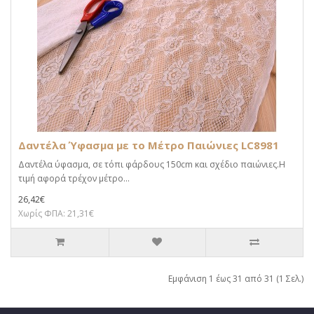
Δαντέλα Ύφασμα με το Μέτρο Παιώνιες LC8981
Δαντέλα ύφασμα, σε τόπι φάρδους 150cm και σχέδιο παιώνιες.Η
τιμή αφορά τρέχον μέτρο...
26,42€
Χωρίς ΦΠΑ: 21,31€
Εμφάνιση 1 έως 31 από 31 (1 Σελ.)