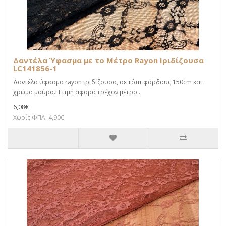
Δαντέλα Ύφασμα με το Μέτρο Rayon Ιριδίζουσα
LC141856-1
Δαντέλα ύφασμα rayon ιριδίζουσα, σε τόπι φάρδους 150cm και
χρώμα μαύρο.Η τιμή αφορά τρέχον μέτρο...
6,08€
Χωρίς ΦΠΑ: 4,90€