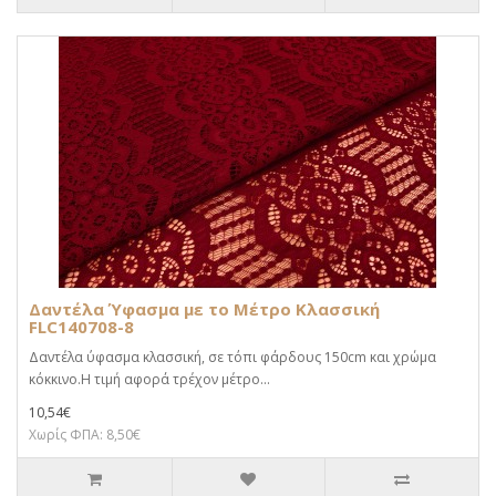
Δαντέλα Ύφασμα με το Μέτρο Κλασσική
FLC140708-8
Δαντέλα ύφασμα κλασσική, σε τόπι φάρδους 150cm και χρώμα
κόκκινο.Η τιμή αφορά τρέχον μέτρο...
10,54€
Χωρίς ΦΠΑ: 8,50€