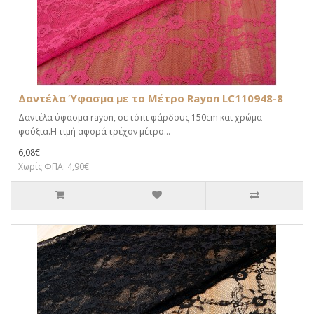
Δαντέλα Ύφασμα με το Μέτρο Rayon LC110948-8
Δαντέλα ύφασμα rayon, σε τόπι φάρδους 150cm και χρώμα
φούξια.Η τιμή αφορά τρέχον μέτρο...
6,08€
Χωρίς ΦΠΑ: 4,90€