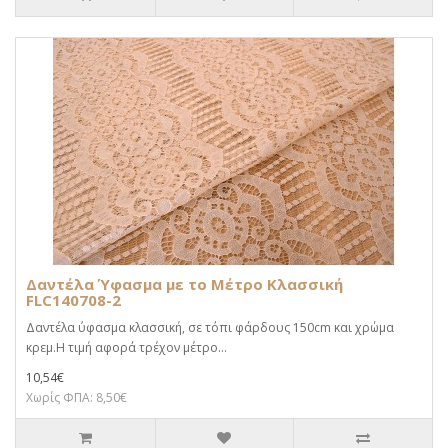
Δαντέλα Ύφασμα με το Μέτρο Κλασσική
FLC140708-2
Δαντέλα ύφασμα κλασσική, σε τόπι φάρδους 150cm και χρώμα
κρεμ.Η τιμή αφορά τρέχον μέτρο...
10,54€
Χωρίς ΦΠΑ: 8,50€