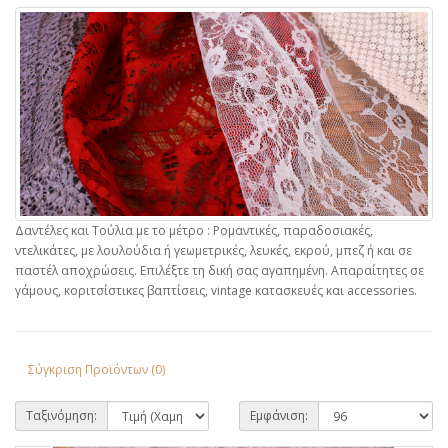
Δαντέλες και Τούλια με το μέτρο : Ρομαντικές, παραδοσιακές,
ντελικάτες, με λουλούδια ή γεωμετρικές, λευκές, εκρού, μπεζ ή και σε
παστέλ αποχρώσεις. Επιλέξτε τη δική σας αγαπημένη. Απαραίτητες σε
γάμους, κοριτσίστικες βαπτίσεις, vintage κατασκευές και accessories.
Σύγκριση Προϊόντων (0)
Ταξινόμηση:
Εμφάνιση: