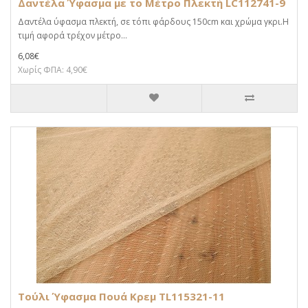
Δαντέλα Ύφασμα με το Μέτρο Πλεκτή LC112741-9
Δαντέλα ύφασμα πλεκτή, σε τόπι φάρδους 150cm και χρώμα γκρι.Η
τιμή αφορά τρέχον μέτρο...
6,08€
Χωρίς ΦΠΑ: 4,90€
Τούλι Ύφασμα Πουά Κρεμ TL115321-11