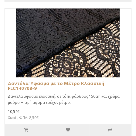
Δαντέλα Ύφασμα με το Μέτρο Κλασσική
FLC140708-9
Δαντέλα ύφασμα κλασσική, σε τόπι φάρδους 150cm και χρώμα
μαύρο.Η τιμή αφορά τρέχον μέτρο...
10,54€
Χωρίς ΦΠΑ: 8,50€