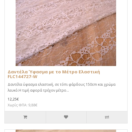
Δαντέλα Ύφασμα με το Μέτρο Ελαστική
FLC144727-W
Δαντέλα ύφασμα ελαστική, σε τόπι φάρδους 150cm και χρώμα
λευκό.Η τιμή αφορά τρέχον μέτρο...
12,25€
Χωρίς ΦΠΑ: 9,88€