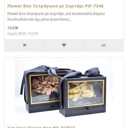
Flower Box Τετράγωνο με Συρτάρι PIF-7348
Flower box τετράγωνο με συρτάρι, για συσκευασία δώρου
λουλουδιών και όχι μόνο.Διαστάσεις:..
16,50€
Χωρίς ΦΠΑ: 13,31€
Set 2τεμ Flower Box PIF-W7072