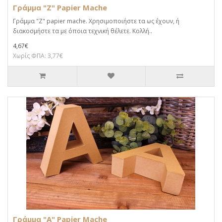
Γράμμα "Z" Papier Mache
Γράμμα "Z" papier mache. Xρησιμοποιήστε τα ως έχουν, ή
διακοσμήστε τα με όποια τεχνική θέλετε. Κολλή..
4,67€
Χωρίς ΦΠΑ: 3,77€
Γράμμα "Α" Papier Mache