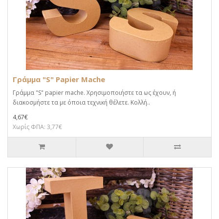
Γράμμα "S" Papier Mache
Γράμμα "S" papier mache. Xρησιμοποιήστε τα ως έχουν, ή
διακοσμήστε τα με όποια τεχνική θέλετε. Κολλή..
4,67€
Χωρίς ΦΠΑ: 3,77€