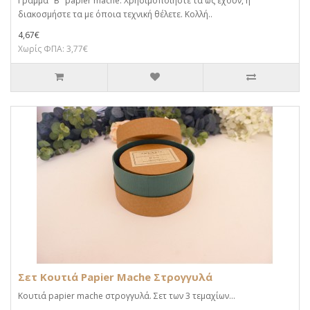
Γράμμα "Β" papier mache. Xρησιμοποιήστε τα ως έχουν, ή
διακοσμήστε τα με όποια τεχνική θέλετε. Κολλή..
4,67€
Χωρίς ΦΠΑ: 3,77€
Σετ Κουτιά Papier Mache Στρογγυλά
Κουτιά papier mache στρογγυλά. Σετ των 3 τεμαχίων...