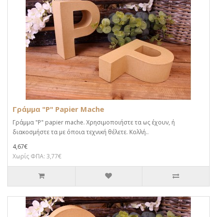
Γράμμα "P" Papier Mache
Γράμμα "P" papier mache. Xρησιμοποιήστε τα ως έχουν, ή
διακοσμήστε τα με όποια τεχνική θέλετε. Κολλή..
4,67€
Χωρίς ΦΠΑ: 3,77€