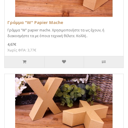
Γράμμα "W" Papier Mache
Γράμμα "W" papier mache. Xρησιμοποιήστε τα ως έχουν, ή
διακοσμήστε τα με όποια τεχνική θέλετε. Κολλή..
4,67€
Χωρίς ΦΠΑ: 3,77€