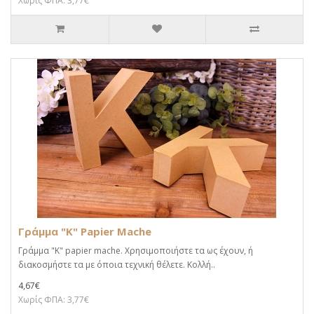
Χωρίς ΦΠΑ: 3,77€
Γράμμα "K" Papier Mache
Γράμμα "K" papier mache. Xρησιμοποιήστε τα ως έχουν, ή
διακοσμήστε τα με όποια τεχνική θέλετε. Κολλή..
4,67€
Χωρίς ΦΠΑ: 3,77€