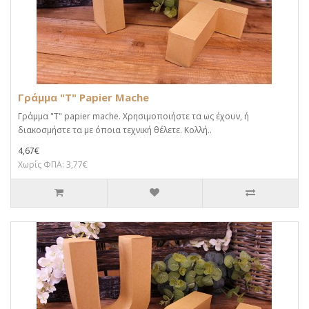
Γράμμα "T" Papier Mache
Γράμμα "T" papier mache. Xρησιμοποιήστε τα ως έχουν, ή
διακοσμήστε τα με όποια τεχνική θέλετε. Κολλή..
4,67€
Χωρίς ΦΠΑ: 3,77€