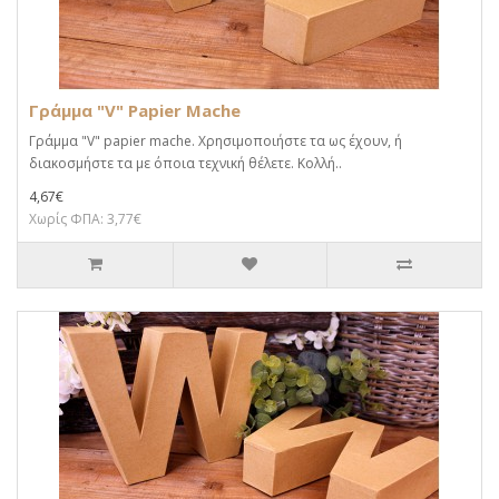
Γράμμα "V" Papier Mache
Γράμμα "V" papier mache. Xρησιμοποιήστε τα ως έχουν, ή
διακοσμήστε τα με όποια τεχνική θέλετε. Κολλή..
4,67€
Χωρίς ΦΠΑ: 3,77€