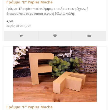
Γράμμα "E" Papier Mache
Γράμμα "E" papier mache. Xρησιμοποιήστε τα ως έχουν, ή
διακοσμήστε τα με όποια τεχνική θέλετε. Κολλή..
4,67€
Χωρίς ΦΠΑ: 3,77€
Γράμμα "F" Papier Mache