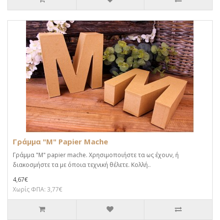
Γράμμα "M" Papier Mache
Γράμμα "M" papier mache. Xρησιμοποιήστε τα ως έχουν, ή
διακοσμήστε τα με όποια τεχνική θέλετε. Κολλή..
4,67€
Χωρίς ΦΠΑ: 3,77€