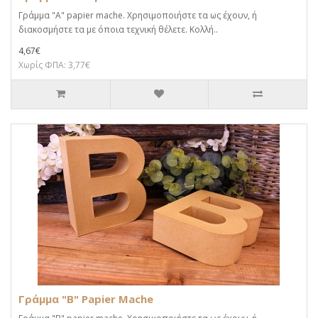
Γράμμα "Α" papier mache. Xρησιμοποιήστε τα ως έχουν, ή
διακοσμήστε τα με όποια τεχνική θέλετε. Κολλή..
4,67€
Χωρίς ΦΠΑ: 3,77€
Γράμμα "Β" Papier Mache