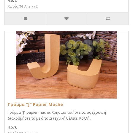
4,67€
Χωρίς ΦΠΑ: 3,77€
Γράμμα "J" Papier Mache
Γράμμα "J" papier mache. Xρησιμοποιήστε τα ως έχουν, ή
διακοσμήστε τα με όποια τεχνική θέλετε. Κολλή..
4,67€