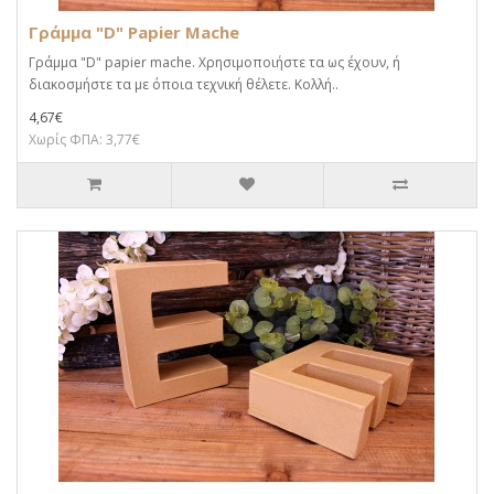
Γράμμα "D" Papier Mache
Γράμμα "D" papier mache. Xρησιμοποιήστε τα ως έχουν, ή
διακοσμήστε τα με όποια τεχνική θέλετε. Κολλή..
4,67€
Χωρίς ΦΠΑ: 3,77€