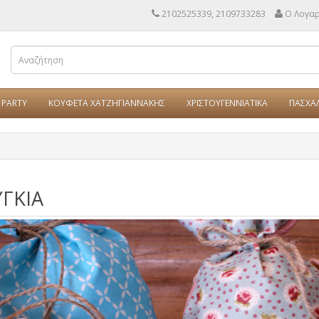
2102525339, 2109733283
Ο Λογα
PARTY
ΚΟΥΦΕΤΑ ΧΑΤΖΗΓΙΑΝΝΑΚΗΣ
ΧΡΙΣΤΟΥΓΕΝΝΙΑΤΙΚΑ
ΠΑΣΧΑ
ΓΚΙΑ