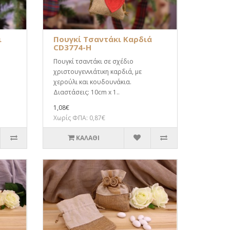
ι
Πουγκί Τσαντάκι Καρδιά
CD3774-H
Πουγκί τσαντάκι σε σχέδιο
χριστουγεννιάτικη καρδιά, με
χερούλι και κουδουνάκια.
Διαστάσεις: 10cm x 1..
1,08€
Χωρίς ΦΠΑ: 0,87€
ΚΑΛΆΘΙ