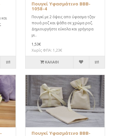
5
Πουγκί Υφασμάτινο BBB-
1058-4
Πουγκί με 2 όψεις απο ύφασμα τζην
 και
πουά ροζ και ψάθα σε χρώμα ροζ.
ς
Δημιουργήστε εύκολα και γρήγορα
μι..
1,53€
Χωρίς ΦΠΑ: 1,23€
ΚΑΛΆΘΙ
-
Πουγκί Υφασμάτινο BBB-