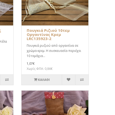
ς
Πουγκιά Ριζιού 10τεμ
Οργαντίνας Κρεμ
LRC135923-2
ντέλα
Πουγκιά ρυζιού από οργαντίνα σε
χρώμα κρεμ. Η συσκευασία περιέχει
10 τεμάχια...
1,07€
Χωρίς ΦΠΑ: 0,86€
ΚΑΛΆΘΙ