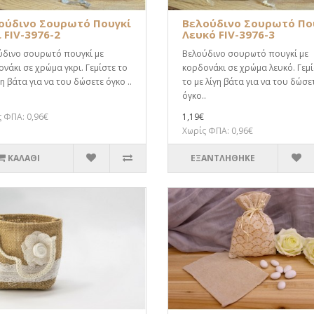
ούδινο Σουρωτό Πουγκί
Βελούδινο Σουρωτό Πο
 FIV-3976-2
Λευκό FIV-3976-3
ύδινο σουρωτό πουγκί με
Βελούδινο σουρωτό πουγκί με
νάκι σε χρώμα γκρι. Γεμίστε το
κορδονάκι σε χρώμα λευκό. Γεμ
γη βάτα για να του δώσετε όγκο ..
το με λίγη βάτα για να του δώσε
όγκο..
 ΦΠΑ: 0,96€
1,19€
Χωρίς ΦΠΑ: 0,96€
ΚΑΛΆΘΙ
ΕΞΑΝΤΛΗΘΗΚΕ