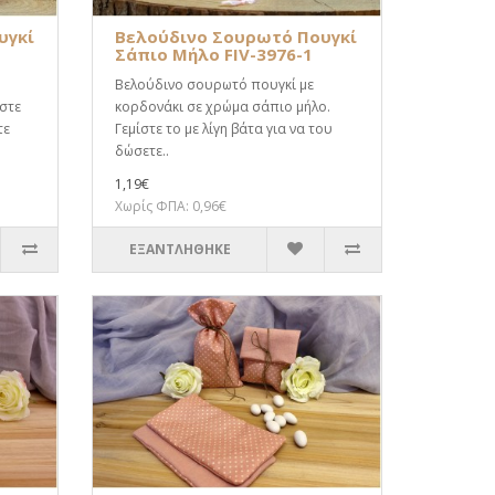
υγκί
Βελούδινο Σουρωτό Πουγκί
Σάπιο Μήλο FIV-3976-1
Βελούδινο σουρωτό πουγκί με
ίστε
κορδονάκι σε χρώμα σάπιο μήλο.
τε
Γεμίστε το με λίγη βάτα για να του
δώσετε..
1,19€
Χωρίς ΦΠΑ: 0,96€
ΕΞΑΝΤΛΗΘΗΚΕ