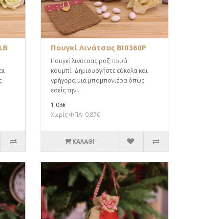
LB
Πουγκί Λινάτσας BI0360P
Πουγκί λινάτσας ροζ πουά
αι
κουμπί. Δημιουργήστε εύκολα και
ς
γρήγορα μια μπομπονιέρα όπως
εσείς την..
1,08€
Χωρίς ΦΠΑ: 0,87€
ΚΑΛΆΘΙ