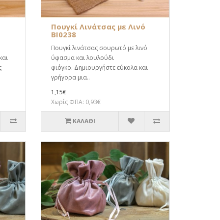
Πουγκί Λινάτσας με Λινό
BI0238
Πουγκί λινάτσας σουρωτό με λινό
και
ύφασμα και λουλούδι
ς
φιόγκο. Δημιουργήστε εύκολα και
γρήγορα μια..
1,15€
Χωρίς ΦΠΑ: 0,93€
ΚΑΛΆΘΙ