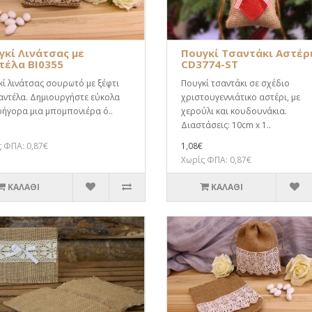
γκί Λινάτσας με
Πουγκί Τσαντάκι Αστέρ
τέλα BI0355
CD3774-ST
ί λινάτσας σουρωτό με ξέφτι
Πουγκί τσαντάκι σε σχέδιο
αντέλα. Δημιουργήστε εύκολα
χριστουγεννιάτικο αστέρι, με
ρήγορα μια μπομπονιέρα ό..
χερούλι και κουδουνάκια.
Διαστάσεις: 10cm x 1..
 ΦΠΑ: 0,87€
1,08€
Χωρίς ΦΠΑ: 0,87€
ΚΑΛΆΘΙ
ΚΑΛΆΘΙ