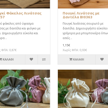
γκί Φάκελος Λινάτσας
Πουγκί Λινάτσας με
357
Δαντέλα BI0363
κί φάκελος από ύφασμα
Πουγκί λινάτσας σουρωτό με
σας με δαντέλα και φιόγκο με
δαντέλα. Δημιουργήστε εύκολα 
s. Δημιουργήστε εύκολα και
γρήγορα μια μπομπονιέρα όπω
ρα ..
εσείς ..
1,15€
 ΦΠΑ: 0,87€
Χωρίς ΦΠΑ: 0,93€
ΚΑΛΆΘΙ
ΚΑΛΆΘΙ