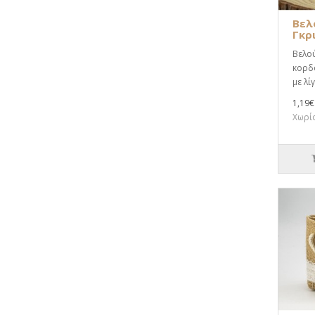
Βελ
Γκρι
Βελο
κορδο
με λί
1,19€
Χωρίς