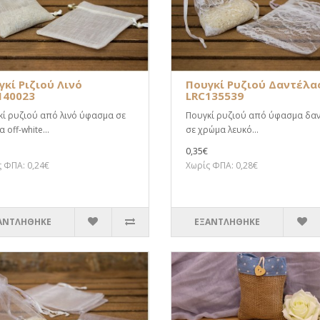
γκί Ριζιού Λινό
Πουγκί Ρυζιού Δαντέλα
140023
LRC135539
ί ρυζιού από λινό ύφασμα σε
Πουγκί ρυζιού από ύφασμα δα
 off-white...
σε χρώμα λευκό...
0,35€
 ΦΠΑ: 0,24€
Χωρίς ΦΠΑ: 0,28€
ΑΝΤΛΗΘΗΚΕ
ΕΞΑΝΤΛΗΘΗΚΕ