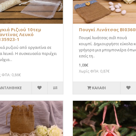
γκιά Ριζιού 10τεμ
Πουγκί Λινάτσας BI0360
αντίνας Λευκό
Πουγκί λινάτσας σιέλ πουά
135923-1
κουμπί. Δημιουργήστε εύκολα κ
ιά ρυζιού από οργαντίνα σε
γρήγορα μια μπομπονιέρα όπω
 λευκό. Η συσκευασία περιέχει
εσείς τη..
μάχια...
1,08€
Χωρίς ΦΠΑ: 0,87€
 ΦΠΑ: 0,86€
ΑΝΤΛΗΘΗΚΕ
ΚΑΛΆΘΙ