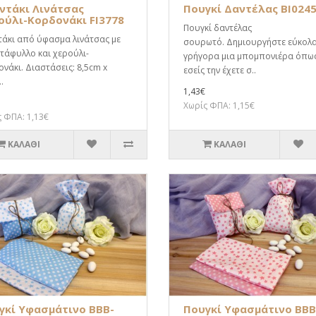
ντάκι Λινάτσας
Πουγκί Δαντέλας BI024
ούλι-Κορδονάκι FI3778
Πουγκί δαντέλας
τάκι από ύφασμα λινάτσας με
σουρωτό. Δημιουργήστε εύκολα
τάφυλλο και χερούλι-
γρήγορα μια μπομπονιέρα όπω
νάκι. Διαστάσεις: 8,5cm x
εσείς την έχετε σ..
.
1,43€
Χωρίς ΦΠΑ: 1,15€
 ΦΠΑ: 1,13€
ΚΑΛΆΘΙ
ΚΑΛΆΘΙ
γκί Υφασμάτινο BBB-
Πουγκί Υφασμάτινο BBB