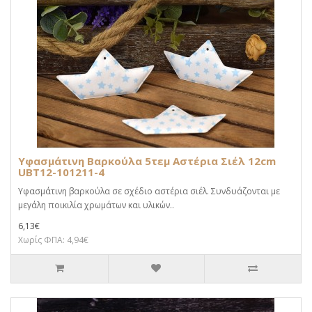
Υφασμάτινη Βαρκούλα 5τεμ Αστέρια Σιέλ 12cm
UBT12-101211-4
Υφασμάτινη βαρκούλα σε σχέδιο αστέρια σιέλ. Συνδυάζονται με
μεγάλη ποικιλία χρωμάτων και υλικών..
6,13€
Χωρίς ΦΠΑ: 4,94€