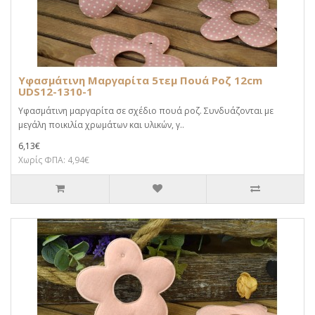
Υφασμάτινη Μαργαρίτα 5τεμ Πουά Ροζ 12cm
UDS12-1310-1
Υφασμάτινη μαργαρίτα σε σχέδιο πουά ροζ. Συνδυάζονται με
μεγάλη ποικιλία χρωμάτων και υλικών, γ..
6,13€
Χωρίς ΦΠΑ: 4,94€