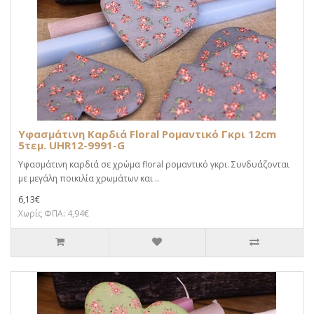
Υφασμάτινη Καρδιά Floral Ρομαντικό Γκρι 12cm
5τεμ. UHR12-9991-G
Υφασμάτινη καρδιά σε χρώμα floral ρομαντικό γκρι. Συνδυάζονται
με μεγάλη ποικιλία χρωμάτων και ..
6,13€
Χωρίς ΦΠΑ: 4,94€