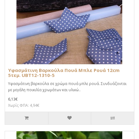
Υφασμάτινη Βαρκούλα Πουά Μπλε Ρουά 12cm
5τεμ. UBT12-1310-5
Υφασμάτινη βαρκούλα σε χρώμα πουά μπλε ρουά. Συνδυάζονται
με μεγάλη ποικιλία χρωμάτων και υλικώ..
6,13€
Χωρίς ΦΠΑ: 4,94€