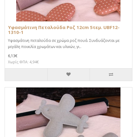
Υφασμάτινη Πεταλούδα Ροζ 12cm 5τεμ. UBF12-
1310-1
Υφασμάτινη πεταλούδα σε χρώμα ροζ πουά. Συνδυάζονται με
μεγάλη ποικιλία χρωμάτων και υλικών, γι..
6,13€
Χωρίς ΦΠΑ: 4,94€