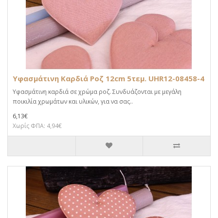
Υφασμάτινη Καρδιά Ροζ 12cm 5τεμ. UHR12-08458-4
Υφασμάτινη καρδιά σε χρώμα ροζ. Συνδυάζονται με μεγάλη
ποικιλία χρωμάτων και υλικών, για να σας..
6,13€
Χωρίς ΦΠΑ: 4,94€