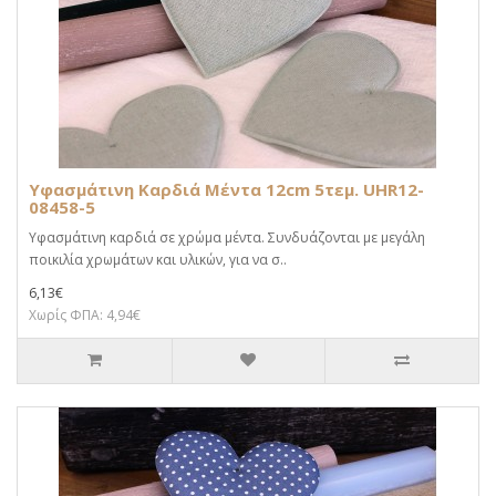
Υφασμάτινη Καρδιά Μέντα 12cm 5τεμ. UHR12-
08458-5
Υφασμάτινη καρδιά σε χρώμα μέντα. Συνδυάζονται με μεγάλη
ποικιλία χρωμάτων και υλικών, για να σ..
6,13€
Χωρίς ΦΠΑ: 4,94€