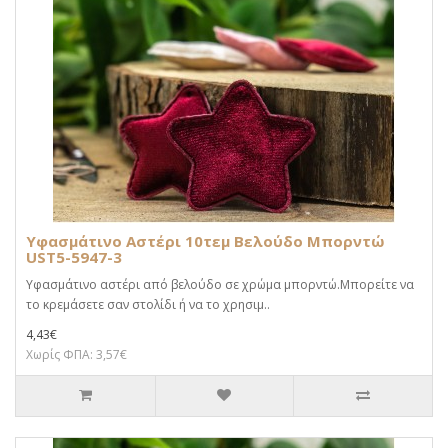
Υφασμάτινο Αστέρι 10τεμ Βελούδο Μπορντώ
UST5-5947-3
Υφασμάτινο αστέρι από βελούδο σε χρώμα μπορντώ.Μπορείτε να
το κρεμάσετε σαν στολίδι ή να το χρησιμ..
4,43€
Χωρίς ΦΠΑ: 3,57€