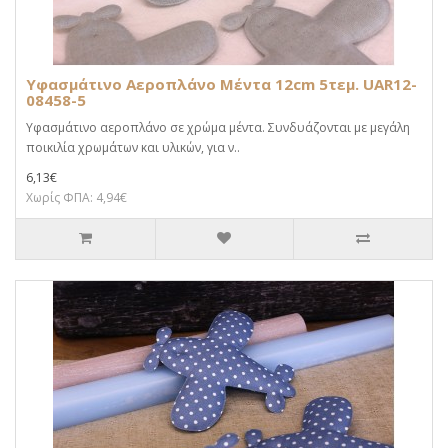
Υφασμάτινο Αεροπλάνο Μέντα 12cm 5τεμ. UAR12-
08458-5
Υφασμάτινο αεροπλάνο σε χρώμα μέντα. Συνδυάζονται με μεγάλη
ποικιλία χρωμάτων και υλικών, για ν..
6,13€
Χωρίς ΦΠΑ: 4,94€