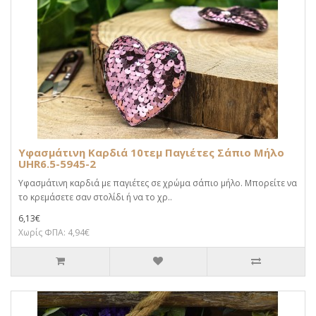
Υφασμάτινη Καρδιά 10τεμ Παγιέτες Σάπιο Μήλο
UHR6.5-5945-2
Υφασμάτινη καρδιά με παγιέτες σε χρώμα σάπιο μήλο. Μπορείτε να
το κρεμάσετε σαν στολίδι ή να το χρ..
6,13€
Χωρίς ΦΠΑ: 4,94€