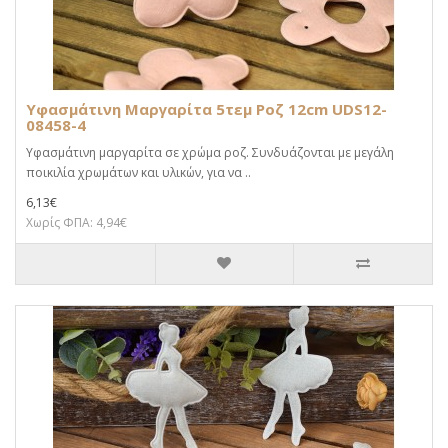
Υφασμάτινη Μαργαρίτα 5τεμ Ροζ 12cm UDS12-
08458-4
Υφασμάτινη μαργαρίτα σε χρώμα ροζ. Συνδυάζονται με μεγάλη
ποικιλία χρωμάτων και υλικών, για να ..
6,13€
Χωρίς ΦΠΑ: 4,94€