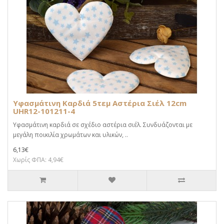
Υφασμάτινη Καρδιά 5τεμ Αστέρια Σιέλ 12cm
UHR12-101211-4
Υφασμάτινη καρδιά σε σχέδιο αστέρια σιέλ. Συνδυάζονται με
μεγάλη ποικιλία χρωμάτων και υλικών, ..
6,13€
Χωρίς ΦΠΑ: 4,94€