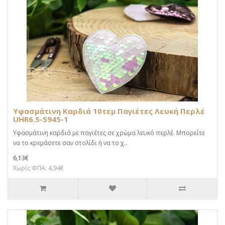
Υφασμάτινη Καρδιά 10τεμ Παγιέτες Λευκή Περλέ
UHR6.5-5945-1
Υφασμάτινη καρδιά με παγιέτες σε χρώμα λευκό περλέ. Μπορείτε
να το κρεμάσετε σαν στολίδι ή να το χ..
6,13€
Χωρίς ΦΠΑ: 4,94€