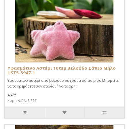
Υφασμάτινο Αστέρι 10τεμ Βελούδο Σάπιο Μήλο
UST5-5947-1
Υφασμάτινο αστέρι από βελούδο σε χρώμα σάπιο μήλο.Μπορείτε
να το κρεμάσετε σαν στολίδι ή να το χρη..
4,43€
Χωρίς ΦΠΑ: 3,57€