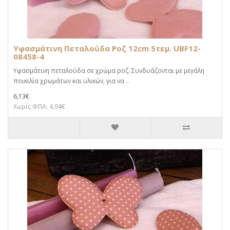
Υφασμάτινη Πεταλούδα Ροζ 12cm 5τεμ. UBF12-
08458-4
Υφασμάτινη πεταλούδα σε χρώμα ροζ. Συνδυάζονται με μεγάλη
ποικιλία χρωμάτων και υλικών, για να ..
6,13€
Χωρίς ΦΠΑ: 4,94€