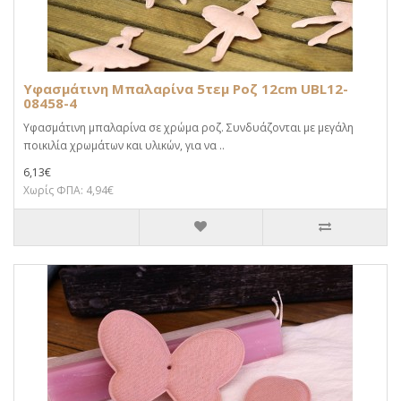
Υφασμάτινη Μπαλαρίνα 5τεμ Ροζ 12cm UBL12-
08458-4
Υφασμάτινη μπαλαρίνα σε χρώμα ροζ. Συνδυάζονται με μεγάλη
ποικιλία χρωμάτων και υλικών, για να ..
6,13€
Χωρίς ΦΠΑ: 4,94€