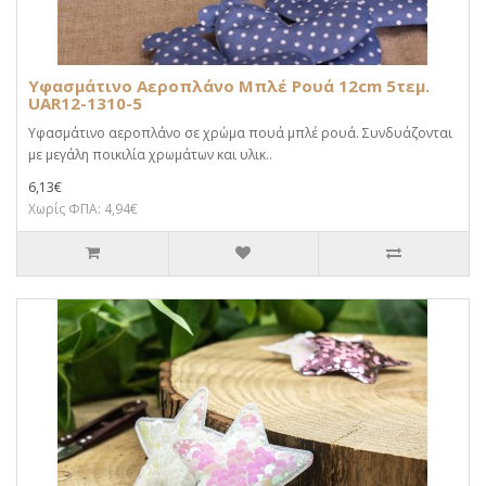
Υφασμάτινο Αεροπλάνο Μπλέ Ρουά 12cm 5τεμ.
UAR12-1310-5
Υφασμάτινο αεροπλάνο σε χρώμα πουά μπλέ ρουά. Συνδυάζονται
με μεγάλη ποικιλία χρωμάτων και υλικ..
6,13€
Χωρίς ΦΠΑ: 4,94€