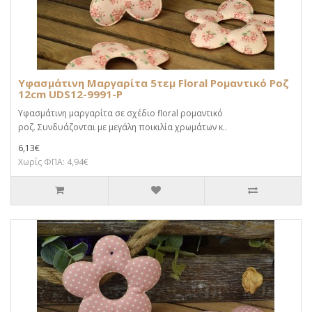
Υφασμάτινη Μαργαρίτα 5τεμ Floral Ρομαντικό Ροζ
12cm UDS12-9991-P
Υφασμάτινη μαργαρίτα σε σχέδιο floral ρομαντικό
ροζ. Συνδυάζονται με μεγάλη ποικιλία χρωμάτων κ..
6,13€
Χωρίς ΦΠΑ: 4,94€