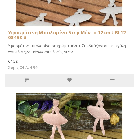
Υφασμάτινη Μπαλαρίνα 5τεμ Μέντα 12cm UBL12-
08458-5
Υφασμάτινη μπαλαρίνα σε χρώμα μέντα. Συνδυάζονται με μεγάλη
ποικιλία χρωμάτων και υλικών, για ν..
6,13€
Χωρίς ΦΠΑ: 4,94€