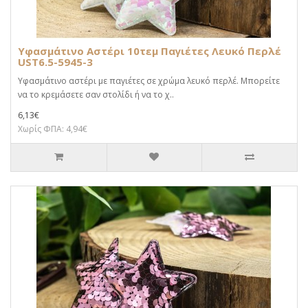
Υφασμάτινο Αστέρι 10τεμ Παγιέτες Λευκό Περλέ
UST6.5-5945-3
Υφασμάτινο αστέρι με παγιέτες σε χρώμα λευκό περλέ. Μπορείτε
να το κρεμάσετε σαν στολίδι ή να το χ..
6,13€
Χωρίς ΦΠΑ: 4,94€