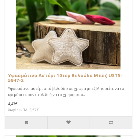
Υφασμάτινο Αστέρι 10τεμ Βελούδο Μπεζ UST5-
5947-2
Υφασμάτινο αστέρι από βελούδο σε χρώμα μπεζ.Μπορείτε να το
κρεμάσετε σαν στολίδι ή να το χρησιμοπο..
4,43€
Χωρίς ΦΠΑ: 3,57€