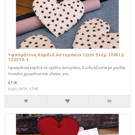
Υφασμάτινη Καρδιά Αστεράκια 12cm 5τεμ. UHR12-
132510-1
Υφασμάτινη καρδιά σε σχέδιο αστεράκια. Συνδυάζονται με μεγάλη
ποικιλία χρωμάτων και υλικών, για..
6,13€
Χωρίς ΦΠΑ: 4,94€