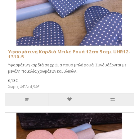
Υφασμάτινη Καρδιά Μπλέ Ρουά 12cm 5τεμ. UHR12-
1310-5
Υφασμάτινη καρδιά σε χρώμα πουά μπλέ ρουά. Συνδυάζονται με
μεγάλη ποικιλία χρωμάτων και υλικών,..
6,13€
Χωρίς ΦΠΑ: 4,94€