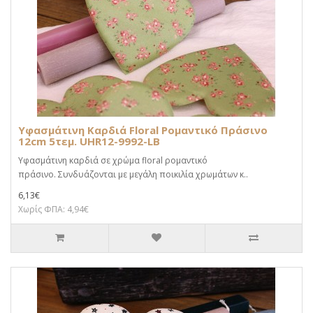
Υφασμάτινη Καρδιά Floral Ρομαντικό Πράσινο
12cm 5τεμ. UHR12-9992-LB
Υφασμάτινη καρδιά σε χρώμα floral ρομαντικό
πράσινο. Συνδυάζονται με μεγάλη ποικιλία χρωμάτων κ..
6,13€
Χωρίς ΦΠΑ: 4,94€