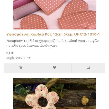
Υφασμάτινη Καρδιά Ροζ 12cm 5τεμ. UHR12-1310-1
Υφασμάτινη καρδιά σε χρώμα ροζ πουά. Συνδυάζονται με μεγάλη
ποικιλία χρωμάτων και υλικών, για ν..
6,13€
Χωρίς ΦΠΑ: 4,94€