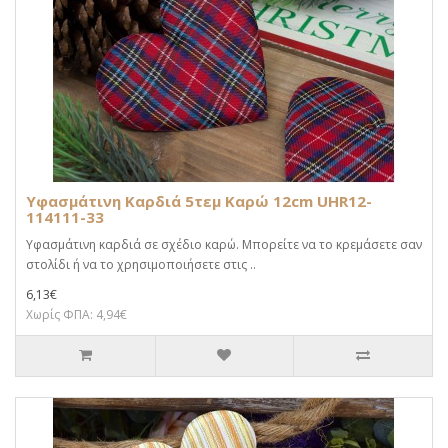
Υφασμάτινη Καρδιά 5τεμ Καρώ 12cm UHR12-
114111-33
Υφασμάτινη καρδιά σε σχέδιο καρώ. Μπορείτε να το κρεμάσετε σαν
στολίδι ή να το χρησιμοποιήσετε στις ..
6,13€
Χωρίς ΦΠΑ: 4,94€