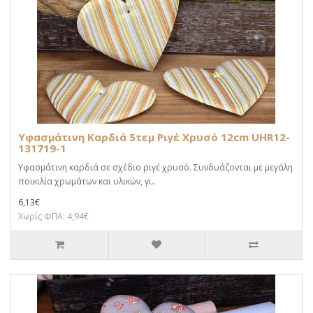
Υφασμάτινη Καρδιά 5τεμ Ριγέ Χρυσό 12cm UHR12-
131719-1
Υφασμάτινη καρδιά σε σχέδιο ριγέ χρυσό. Συνδυάζονται με μεγάλη
ποικιλία χρωμάτων και υλικών, γι..
6,13€
Χωρίς ΦΠΑ: 4,94€