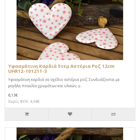
Υφασμάτινη Καρδιά 5τεμ Αστέρια Ροζ 12cm
UHR12-101211-3
Υφασμάτινη καρδιά σε σχέδιο αστέρια ροζ. Συνδυάζονται με
μεγάλη ποικιλία χρωμάτων και υλικών, γ..
6,13€
Χωρίς ΦΠΑ: 4,94€