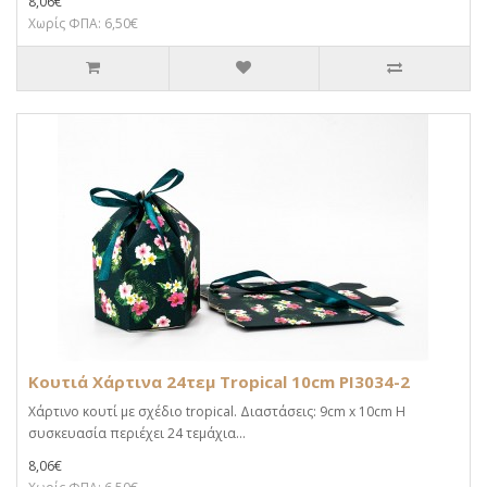
8,06€
Χωρίς ΦΠΑ: 6,50€
Κουτιά Χάρτινα 24τεμ Tropical 10cm PI3034-2
Χάρτινο κουτί με σχέδιο tropical. Διαστάσεις: 9cm x 10cm Η
συσκευασία περιέχει 24 τεμάχια...
8,06€