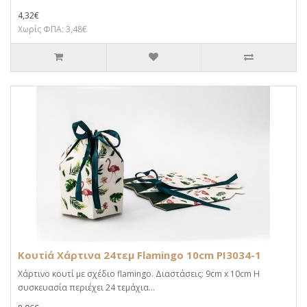
4,32€
Χωρίς ΦΠΑ: 3,48€
Κουτiά Χάρτινα 24τεμ Flamingo 10cm PI3034-1
Χάρτινο κουτί με σχέδιο flamingo. Διαστάσεις: 9cm x 10cm Η
συσκευασία περιέχει 24 τεμάχια...