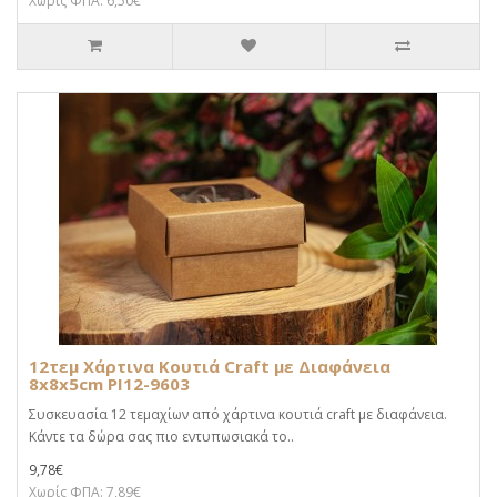
Χωρίς ΦΠΑ: 6,50€
12τεμ Χάρτινα Κουτιά Craft με Διαφάνεια
8x8x5cm PI12-9603
Συσκευασία 12 τεμαχίων από χάρτινα κουτιά craft με διαφάνεια.
Κάντε τα δώρα σας πιο εντυπωσιακά το..
9,78€
Χωρίς ΦΠΑ: 7,89€