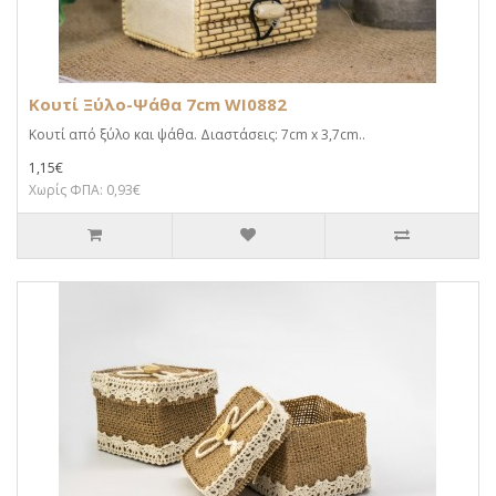
Κουτί Ξύλο-Ψάθα 7cm WI0882
Κουτί από ξύλο και ψάθα. Διαστάσεις: 7cm x 3,7cm..
1,15€
Χωρίς ΦΠΑ: 0,93€