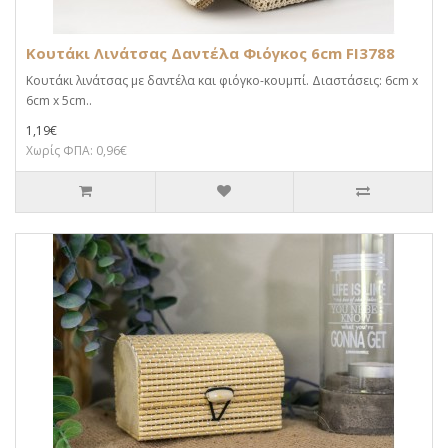
Κουτάκι Λινάτσας Δαντέλα Φιόγκος 6cm FI3788
Κουτάκι λινάτσας με δαντέλα και φιόγκο-κουμπί. Διαστάσεις: 6cm x
6cm x 5cm..
1,19€
Χωρίς ΦΠΑ: 0,96€