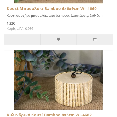
Κουτί Μπαουλάκι Bamboo 6x6x9cm WI-4660
Κουτί σε σχήμα μπαουλάκι από bamboo. Διαστάσεις: 6x6x9cm..
1,22€
Χωρίς ΦΠΑ: 0,98€
Κυλινδρικό Κουτί Bamboo 8x5cm WI-4662