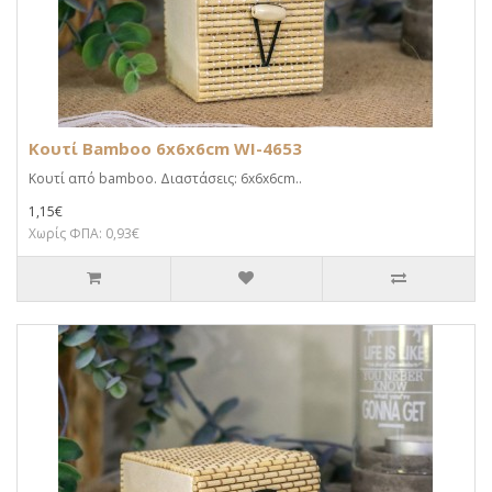
Κουτί Bamboo 6x6x6cm WI-4653
Κουτί από bamboo. Διαστάσεις: 6x6x6cm..
1,15€
Χωρίς ΦΠΑ: 0,93€