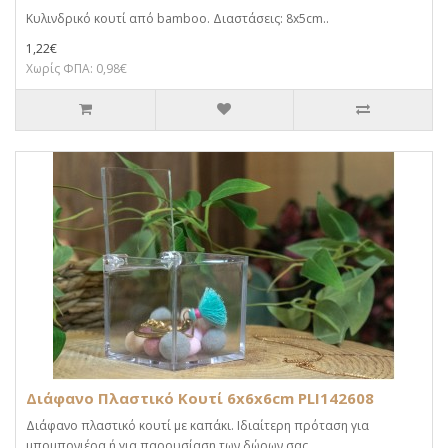
Κυλινδρικό κουτί από bamboo. Διαστάσεις: 8x5cm..
1,22€
Χωρίς ΦΠΑ: 0,98€
Διάφανο Πλαστικό Κουτί 6x6x6cm PLI142608
Διάφανο πλαστικό κουτί με καπάκι. Ιδιαίτερη πρόταση για
μπομπονιέρα ή για παρουσίαση των δώρων σας. ..