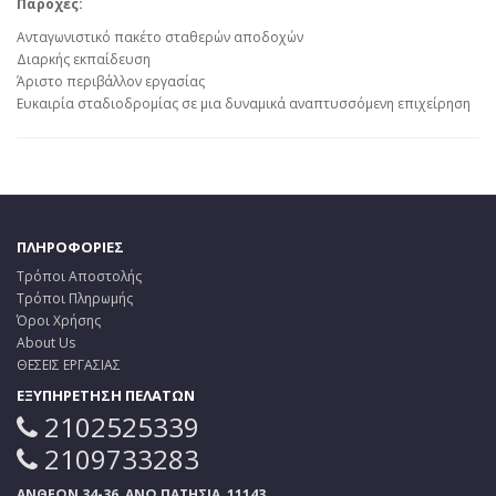
Παροχές:
Ανταγωνιστικό πακέτο σταθερών αποδοχών
Διαρκής εκπαίδευση
Άριστο περιβάλλον εργασίας
Ευκαιρία σταδιοδρομίας σε μια δυναμικά αναπτυσσόμενη επιχείρηση
ΠΛΗΡΟΦΟΡΙΕΣ
Τρόποι Αποστολής
Τρόποι Πληρωμής
Όροι Χρήσης
About Us
ΘΕΣΕΙΣ ΕΡΓΑΣΙΑΣ
ΕΞΥΠΗΡΕΤΗΣΗ ΠΕΛΑΤΩΝ
2102525339
2109733283
ΑΝΘΕΩΝ 34-36, ΑΝΩ ΠΑΤΗΣΙΑ, 11143