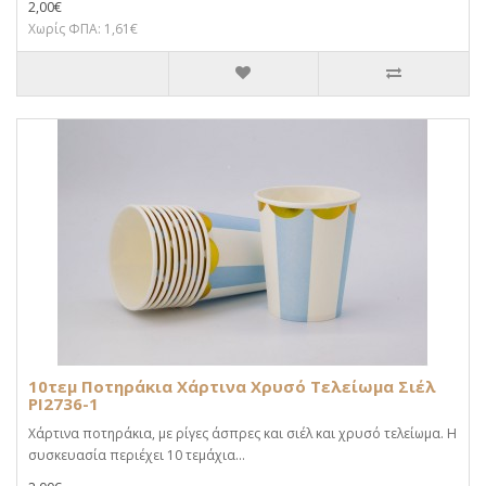
2,00€
Χωρίς ΦΠΑ: 1,61€
10τεμ Ποτηράκια Χάρτινα Χρυσό Τελείωμα Σιέλ
PI2736-1
Χάρτινα ποτηράκια, με ρίγες άσπρες και σιέλ και χρυσό τελείωμα. Η
συσκευασία περιέχει 10 τεμάχια...