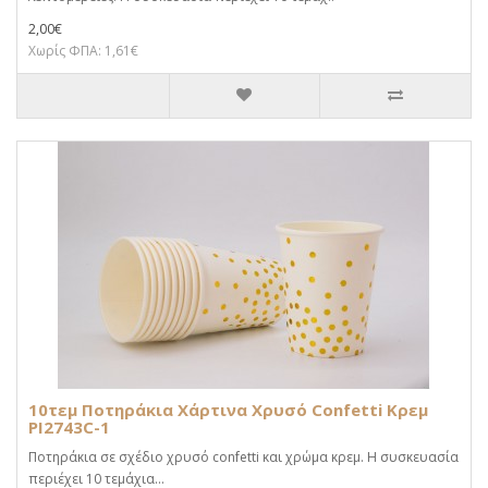
2,00€
Χωρίς ΦΠΑ: 1,61€
10τεμ Ποτηράκια Χάρτινα Χρυσό Confetti Κρεμ
PI2743C-1
Ποτηράκια σε σχέδιο χρυσό confetti και χρώμα κρεμ. Η συσκευασία
περιέχει 10 τεμάχια...