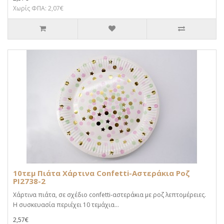
Χωρίς ΦΠΑ: 2,07€
10τεμ Πιάτα Χάρτινα Confetti-Αστεράκια Ροζ
PI2738-2
Χάρτινα πιάτα, σε σχέδιο confetti-αστεράκια με ροζ λεπτομέρειες.
Η συσκευασία περιέχει 10 τεμάχια...
2,57€