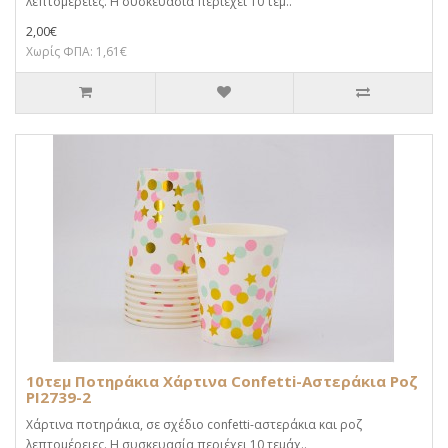
λεπτομέρειες. Η συσκευασία περιέχει 10 τεμ..
2,00€
Χωρίς ΦΠΑ: 1,61€
10τεμ Ποτηράκια Χάρτινα Confetti-Αστεράκια Ροζ
PI2739-2
Χάρτινα ποτηράκια, σε σχέδιο confetti-αστεράκια και ροζ
λεπτομέρειες. Η συσκευασία περιέχει 10 τεμάχ..