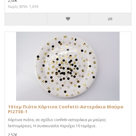
2,00€
Χωρίς ΦΠΑ: 1,61€
10τεμ Πιάτα Χάρτινα Confetti-Αστεράκια Μαύρα
PI2738-1
Χάρτινα πιάτα, σε σχέδιο confetti-αστεράκια με μαύρες
λεπτομέρειες. Η συσκευασία περιέχει 10 τεμάχια..
2,57€