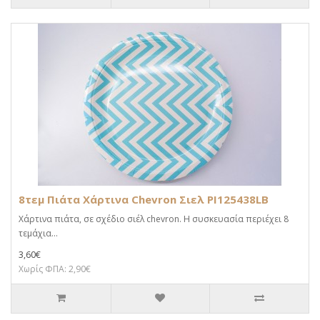
8τεμ Πιάτα Χάρτινα Chevron Σιελ PI125438LB
Χάρτινα πιάτα, σε σχέδιο σιέλ chevron. Η συσκευασία περιέχει 8
τεμάχια...
3,60€
Χωρίς ΦΠΑ: 2,90€