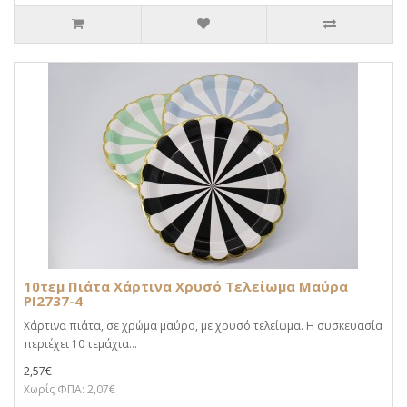
10τεμ Πιάτα Χάρτινα Χρυσό Τελείωμα Μαύρα
PI2737-4
Χάρτινα πιάτα, σε χρώμα μαύρο, με χρυσό τελείωμα. Η συσκευασία
περιέχει 10 τεμάχια...
2,57€
Χωρίς ΦΠΑ: 2,07€