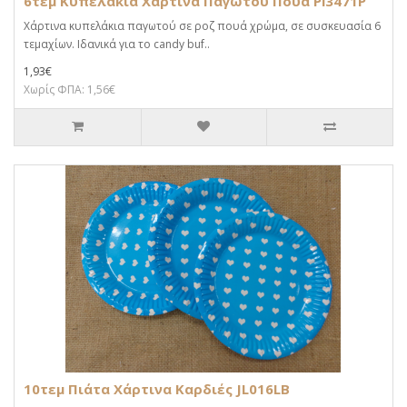
6τεμ Κυπελάκια Χάρτινα Παγωτού Πουά Pi3471P
Χάρτινα κυπελάκια παγωτού σε ροζ πουά χρώμα, σε συσκευασία 6
τεμαχίων. Ιδανικά για το candy buf..
1,93€
Χωρίς ΦΠΑ: 1,56€
10τεμ Πιάτα Χάρτινα Καρδιές JL016LB