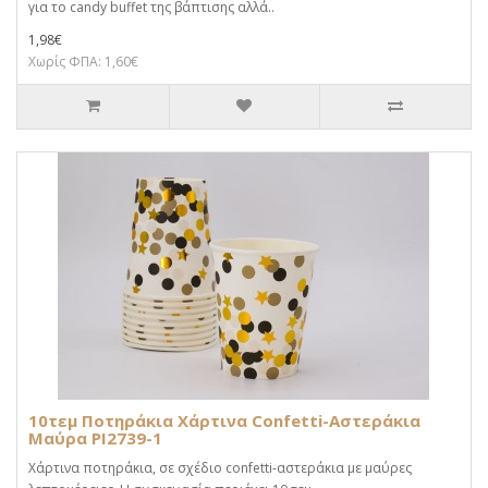
για το candy buffet της βάπτισης αλλά..
1,98€
Χωρίς ΦΠΑ: 1,60€
10τεμ Ποτηράκια Χάρτινα Confetti-Αστεράκια
Μαύρα PI2739-1
Χάρτινα ποτηράκια, σε σχέδιο confetti-αστεράκια με μαύρες