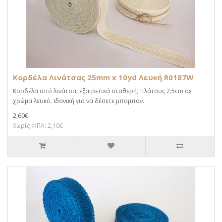
Κορδέλα Λινάτσας 25mm x 10yd Λευκή R0187W
Κορδέλα από λινάτσα, εξαιρετικά σταθερή, πλάτους 2,5cm σε
χρώμα λευκό. Ιδανική για να δέσετε μπομπον..
2,60€
Χωρίς ΦΠΑ: 2,10€