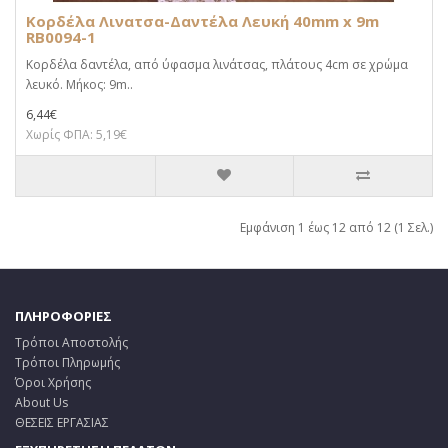
Κορδέλα Λινατσα-Δαντέλα Λευκή 40mm x 9m
RB0094-1
Κορδέλα δαντέλα, από ύφασμα λινάτσας, πλάτους 4cm σε χρώμα
λευκό. Μήκος: 9m..
6,44€
Χωρίς ΦΠΑ: 5,19€
Εμφάνιση 1 έως 12 από 12 (1 Σελ.)
ΠΛΗΡΟΦΟΡΙΕΣ
Τρόποι Αποστολής
Τρόποι Πληρωμής
Όροι Χρήσης
About Us
ΘΕΣΕΙΣ ΕΡΓΑΣΙΑΣ