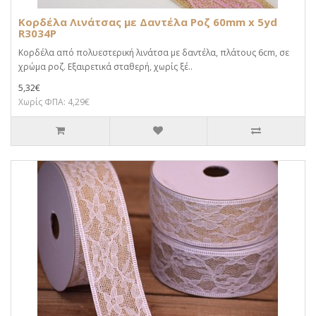
Κορδέλα Λινάτσας με Δαντέλα Ροζ 60mm x 5yd
R3034P
Κορδέλα από πολυεστερική λινάτσα με δαντέλα, πλάτους 6cm, σε
χρώμα ροζ. Εξαιρετικά σταθερή, χωρίς ξέ..
5,32€
Χωρίς ΦΠΑ: 4,29€