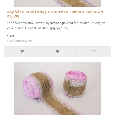
Κορδέλα Λινάτσας με Δαντέλα 50mm x 5yd Λιλά
R3028L
Κορδέλα από πολυεστερική λινάτσα με δαντέλα, πλάτους 5cm, σε
χρώμα λιλά. Εξαιρετικά σταθερή, χωρίς ξ..
5,32€
Χωρίς ΦΠΑ: 4,29€