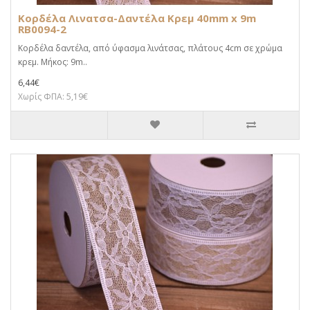
Κορδέλα Λινατσα-Δαντέλα Κρεμ 40mm x 9m
RB0094-2
Κορδέλα δαντέλα, από ύφασμα λινάτσας, πλάτους 4cm σε χρώμα
κρεμ. Μήκος: 9m..
6,44€
Χωρίς ΦΠΑ: 5,19€