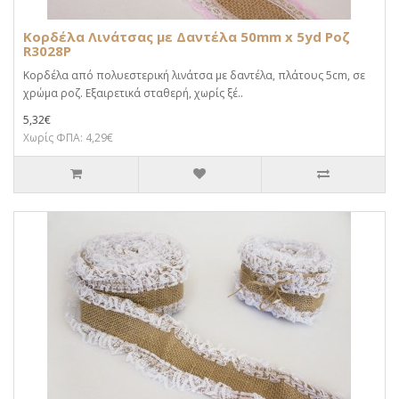
Κορδέλα Λινάτσας με Δαντέλα 50mm x 5yd Ροζ
R3028P
Κορδέλα από πολυεστερική λινάτσα με δαντέλα, πλάτους 5cm, σε
χρώμα ροζ. Εξαιρετικά σταθερή, χωρίς ξέ..
5,32€
Χωρίς ΦΠΑ: 4,29€