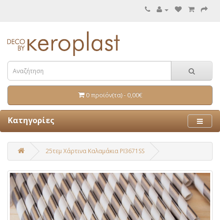
0 προϊόν(τα) - 0,00€
Κατηγορίες
25τεμ Χάρτινα Καλαμάκια PI3671SS