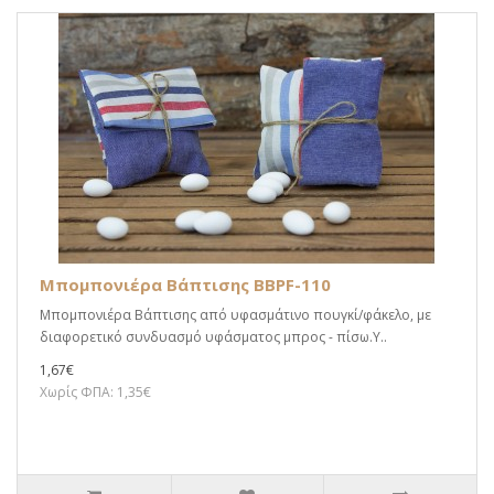
Μπομπονιέρα Βάπτισης BBPF-110
Μπομπονιέρα Βάπτισης από υφασμάτινο πουγκί/φάκελο, με
διαφορετικό συνδυασμό υφάσματος μπρος - πίσω.Υ..
1,67€
Χωρίς ΦΠΑ: 1,35€