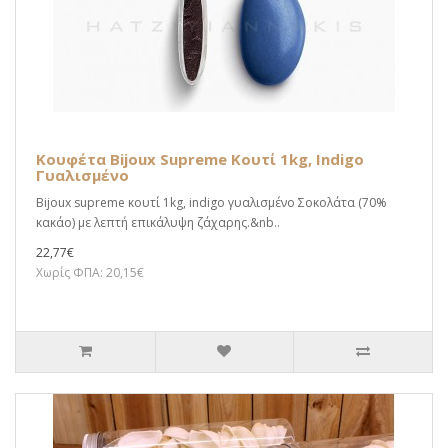
Κουφέτα Bijoux Supreme Κουτί 1kg, Indigo
Γυαλισμένο
Bijoux supreme κουτί 1kg, indigo γυαλισμένο Σοκολάτα (70%
κακάο) με λεπτή επικάλυψη ζάχαρης.&nb..
22,77€
Χωρίς ΦΠΑ: 20,15€