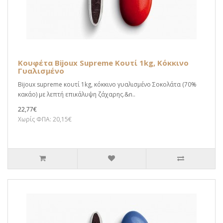
Κουφέτα Bijoux Supreme Κουτί 1kg, Κόκκινο
Γυαλισμένο
Bijoux supreme κουτί 1kg, κόκκινο γυαλισμένο Σοκολάτα (70%
κακάο) με λεπτή επικάλυψη ζάχαρης.&n..
22,77€
Χωρίς ΦΠΑ: 20,15€