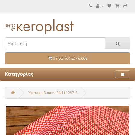
0 προϊόν(τα) - 0,00€
Κατηγορίες
Ύφασμα Runner RN111257-8