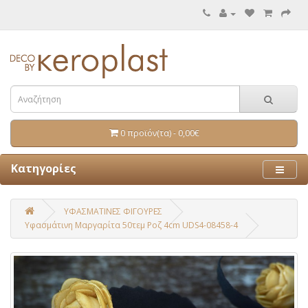
0 προϊόν(τα) - 0,00€
Κατηγορίες
ΥΦΑΣΜΑΤΙΝΕΣ ΦΙΓΟΥΡΕΣ
Υφασμάτινη Μαργαρίτα 50τεμ Ροζ 4cm UDS4-08458-4