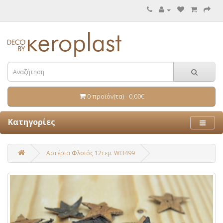
0 προϊόν(τα) - 0,00€
Κατηγορίες
Αστέρια Φλοιός 12τεμ. WI3499