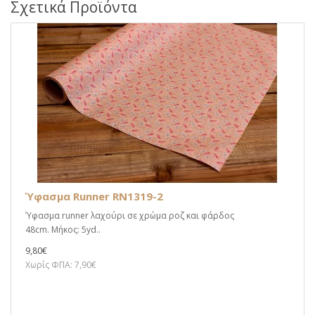
Σχετικά Προϊόντα
Ύφασμα Runner RN1319-2
Ύφασμα runner λαχούρι σε χρώμα ροζ και φάρδος
48cm. Μήκος: 5yd..
9,80€
Χωρίς ΦΠΑ: 7,90€